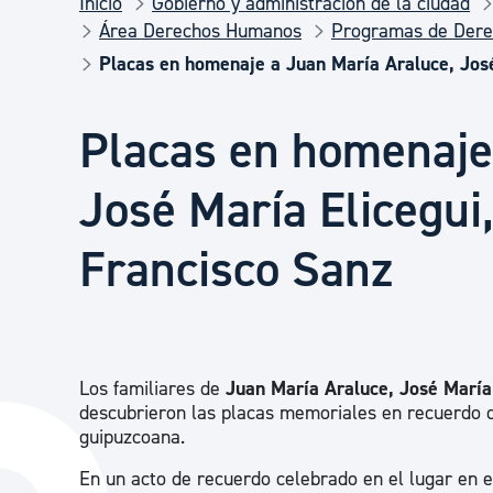
Inicio
Gobierno y administración de la ciudad
Seguridad ciudadana y emergencias
Área Derechos Humanos
Programas de Der
Placas en homenaje a Juan María Araluce, José
Salud Pública, animales y consumo
Placas en homenaje
Infancia y juventud
José María Elicegui
Francisco Sanz
Participación ciudadana y asociacionismo
Deporte
Los familiares de
Juan María Araluce, José María 
descubrieron las placas memoriales en recuerdo d
guipuzcoana.
En un acto de recuerdo celebrado en el lugar en el