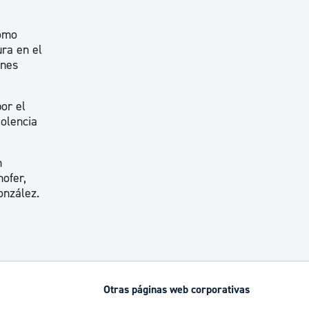
como
ura en el
ones
or el
iolencia
n
ofer,
onzález.
Otras páginas web corporativas