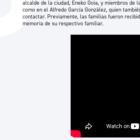
alcalde de la ciudad, Eneko Goia, y miembros de l
La ciudad
Actualid
como en el Alfredo García González, quien también
contactar. Previamente, las familias fueron recibi
La ciudad ahora
Noticias
memoria de su respectivo familiar.
Descubre la ciudad
Avisos
La ciudad futura
Agenda cul