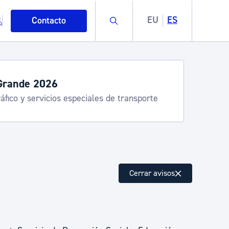
Buscar
EU
ES
Contacto
Grande 2026
áfico y servicios especiales de transporte
mo
Cerrar avisos
esiduos y medioambiente