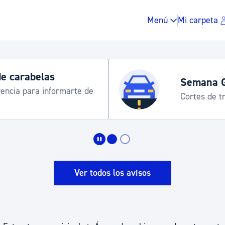
Menú
Mi carpeta
de carabelas
Semana 
rencia para informarte de
Cortes de tr
Impuestos y multas
Vivienda y urbanis
Ver todos los avisos
Espacio público, r