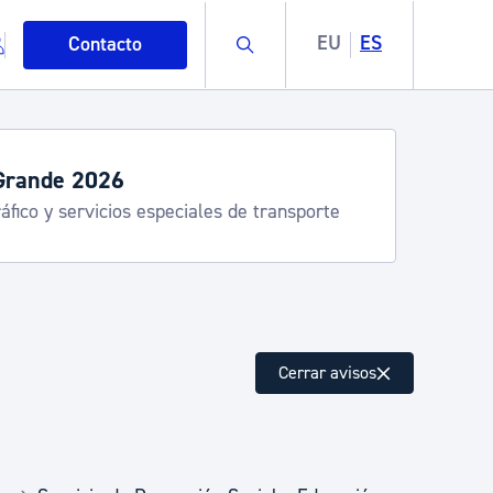
Buscar
EU
ES
Contacto
Grande 2026
áfico y servicios especiales de transporte
mo
Cerrar avisos
esiduos y medioambiente