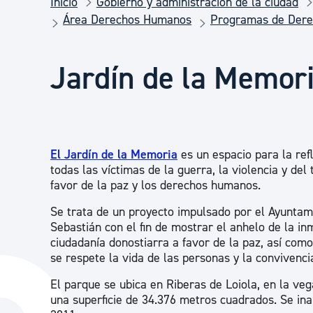
Inicio
Gobierno y administración de la ciudad
Seguridad ciudadana y emergencias
Área Derechos Humanos
Programas de Der
Salud Pública, animales y consumo
Jardín de la Memor
Infancia y juventud
El Jardín de la Memoria
es un espacio para la ref
Participación ciudadana y asociacionismo
todas las víctimas de la guerra, la violencia y del
favor de la paz y los derechos humanos.
Se trata de un proyecto impulsado por el Ayunta
Deporte
Sebastián con el fin de mostrar el anhelo de la i
ciudadanía donostiarra a favor de la paz, así com
se respete la vida de las personas y la convivencia
El parque se ubica en Riberas de Loiola, en la ve
una superficie de 34.376 metros cuadrados. Se in