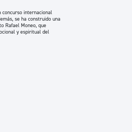
ad
Administración municipal
 concurso internacional
Tablón de anuncios oficiales
demás, se ha construido una
cto Rafael Moneo, que
Calendario fiscal
cional y espiritual del
tural
Portal de transparencia