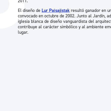
2011.
La ciudad
Actualid
El diseño de
Lur Paisajistak
resultó ganador en un
La ciudad ahora
Noticias
convocado en octubre de 2002. Junto al Jardín, a
iglesia blanca de diseño vanguardista del arquite
Descubre la ciudad
Avisos
contribuye al carácter simbólico y al ambiente emo
lugar.
La ciudad futura
Agenda cul