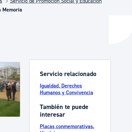
s
Servicio de Promoción Social y Educación
la Memoria
y empleo
manos y convivencia
Servicio relacionado
Igualdad, Derechos
Humanos y Convivencia
También te puede
interesar
Placas conmemorativas.