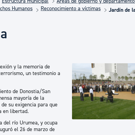
Estructura municipal
Áreas de gobierno y departamento
Euskera
echos Humanos
Reconocimiento a víctimas
Jardín de 
Desarrollo económico 
ia
Igualdad, Derechos Hu
lexión y la memoria de
Cultura
 terrorismo, un testimonio a
miento de Donostia/San
Turismo
nmensa mayoría de la
o de su exigencia para que
 en libertad.
ga del río Urumea, y ocupa
auguró el 26 de marzo de