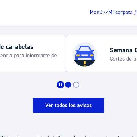
Menú
Mi carpeta
de carabelas
Semana 
rencia para informarte de
Cortes de tr
Impuestos y multas
Vivienda y urbanis
Ver todos los avisos
Espacio público, r