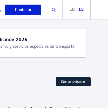
Buscar
EU
ES
Contacto
rande 2026
áfico y servicios especiales de transporte
mo
Cerrar avisos
esiduos y medioambiente