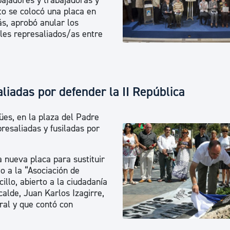
bajadores y trabajadoras y
ad
Administración municipal
to se colocó una placa en
s, aprobó anular los
Tablón de anuncios oficiales
les represaliados/as entre
Calendario fiscal
tural
Portal de transparencia
liadas por defender la II República
ües, en la plaza del Padre
resaliadas y fusiladas por
 nueva placa para sustituir
to a la “Asociación de
illo, abierto a la ciudadanía
calde, Juan Karlos Izagirre,
oral y que contó con