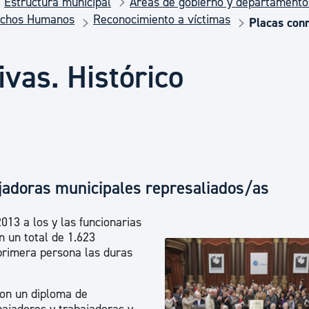
Estructura municipal
Áreas de gobierno y departamento
Euskera
echos Humanos
Reconocimiento a víctimas
Placas con
Desarrollo económico 
vas. Histórico
Igualdad, Derechos Hu
Cultura
ajadoras municipales represaliados/as
Turismo
13 a los y las funcionarias
n un total de 1.623
 primera persona las duras
on un diploma de