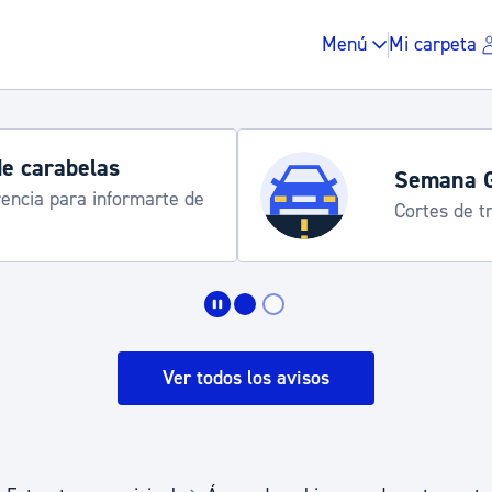
Menú
Mi carpeta
de carabelas
Semana G
rencia para informarte de
Cortes de tr
Impuestos y multas
Vivienda y urbanis
Ver todos los avisos
Espacio público, r