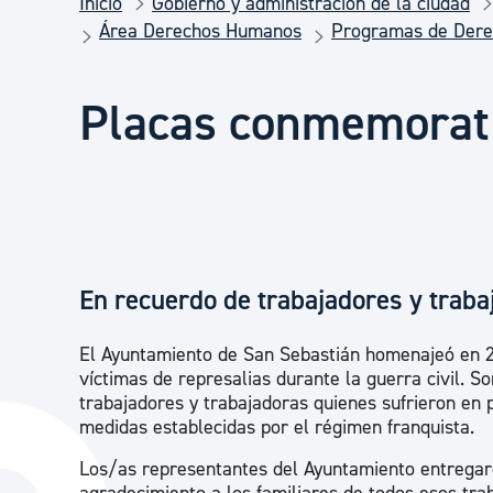
Inicio
Gobierno y administración de la ciudad
Seguridad ciudadana y emergencias
Área Derechos Humanos
Programas de Der
Salud Pública, animales y consumo
Placas conmemorati
Infancia y juventud
Participación ciudadana y asociacionismo
En recuerdo de trabajadores y trab
Deporte
El Ayuntamiento de San Sebastián homenajeó en 20
víctimas de represalias durante la guerra civil. So
trabajadores y trabajadoras quienes sufrieron en
medidas establecidas por el régimen franquista.
Los/as representantes del Ayuntamiento entregar