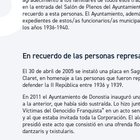
agradecimiento a los familiares de todos esos tra
La ciudad
Actualid
en la entrada del Salón de Plenos del Ayuntamien
recuerdo a esta personas. El Ayuntamiento, ademá
La ciudad ahora
Noticias
expedientes de estos/as funcionarios/as municipa
los años 1936-1940.
Descubre la ciudad
Avisos
La ciudad futura
Agenda cul
En recuerdo de las personas represa
El 30 de abril de 2005 se instaló una placa en Sag
Claret, en homenaje a las personas que fueron rep
defender la II República entre 1936 y 1939.
En 2011 el Ayuntamiento de Donostia inauguró una
a la anterior, que había sido sustraída. Lo hizo jun
Víctimas del Genocidio Franquista” en un acto senc
y al que estaba invitada toda la Corporación. El al
presidió este acto que consistió en una ofrenda fl
dantzaris y txistularis.