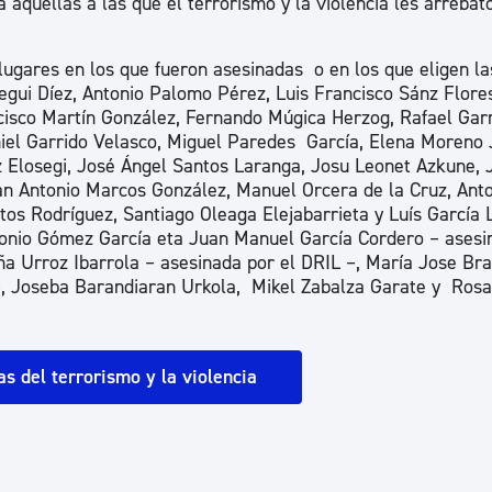
 aquellas a las que el terrorismo y la violencia les arrebató
ad
Administración municipal
Tablón de anuncios oficiales
lugares en los que fueron asesinadas o en los que eligen la
cegui Díez, Antonio Palomo Pérez, Luis Francisco Sánz Flores
Calendario fiscal
cisco Martín González, Fernando Múgica Herzog, Rafael Garr
iel Garrido Velasco, Miguel Paredes García, Elena Moreno 
tural
Portal de transparencia
 Elosegi, José Ángel Santos Laranga, Josu Leonet Azkune, 
an Antonio Marcos González, Manuel Orcera de la Cruz, Ant
os Rodríguez, Santiago Oleaga Elejabarrieta y Luís García 
tonio Gómez García eta Juan Manuel García Cordero – asesi
a Urroz Ibarrola – asesinada por el DRIL –, María Jose Bra
 –, Joseba Barandiaran Urkola, Mikel Zabalza Garate y Rosa
s del terrorismo y la violencia