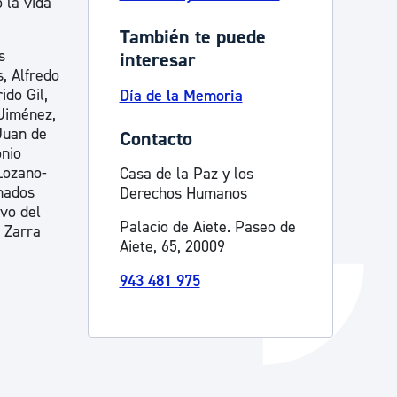
 la vida
Catálogo de trámites
También te puede
s
interesar
, Alfredo
ido Gil,
Día de la Memoria
Ayuda a la tramitación
Jiménez,
Juan de
Contacto
onio
Lozano-
Casa de la Paz y los
nados
Derechos Humanos
vo del
Palacio de Aiete. Paseo de
 Zarra
Aiete, 65, 20009
943 481 975