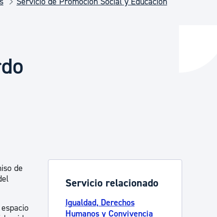
s
Servicio de Promoción Social y Educación
y empleo
rdo
manos y convivencia
iso de
del
Servicio relacionado
Igualdad, Derechos
 espacio
Humanos y Convivencia