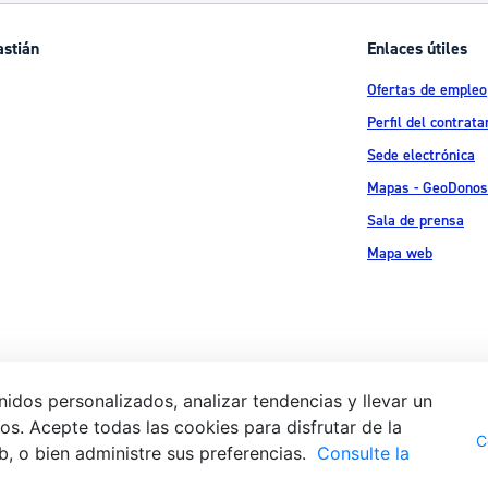
astián
Enlaces útiles
Ofertas de empleo
Perfil del contrata
Sede electrónica
Mapas - GeoDonos
Sala de prensa
Mapa web
idos personalizados, analizar tendencias y llevar un
s. Acepte todas las cookies para disfrutar de la
Aviso legal
Pol
 Ijentea 1,
C
b, o bien administre sus preferencias.
Consulte la