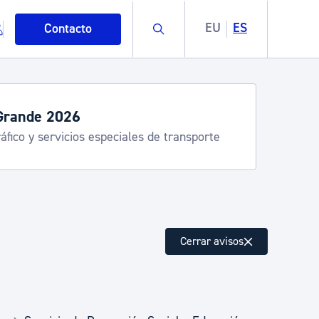
Buscar
EU
ES
Contacto
Grande 2026
áfico y servicios especiales de transporte
mo
Cerrar avisos
esiduos y medioambiente