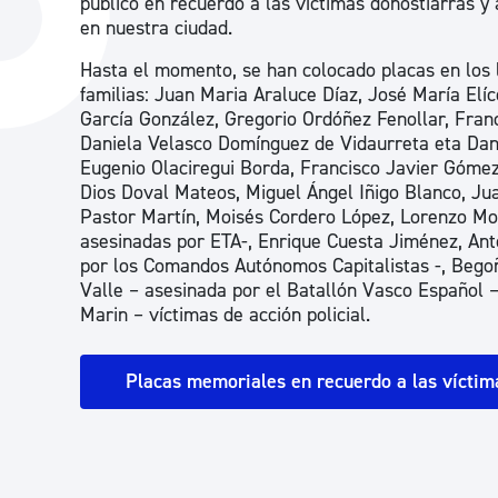
público en recuerdo a las víctimas donostiarras y a
La ciudad
Actualid
en nuestra ciudad.
La ciudad ahora
Noticias
Hasta el momento, se han colocado placas en los 
familias: Juan Maria Araluce Díaz, José María Elí
Descubre la ciudad
Avisos
García González, Gregorio Ordóñez Fenollar, Fran
Daniela Velasco Domínguez de Vidaurreta eta Dan
La ciudad futura
Agenda cul
Eugenio Olaciregui Borda, Francisco Javier Gómez
Dios Doval Mateos, Miguel Ángel Iñigo Blanco, Ju
Pastor Martín, Moisés Cordero López, Lorenzo Mot
asesinadas por ETA-, Enrique Cuesta Jiménez, An
por los Comandos Autónomos Capitalistas -, Begoñ
Valle – asesinada por el Batallón Vasco Español
Marin – víctimas de acción policial.
Placas memoriales en recuerdo a las víctima