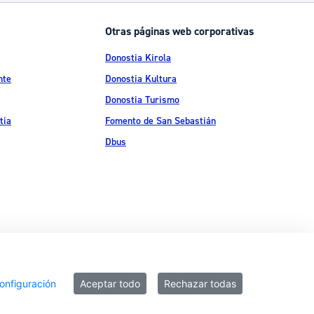
Otras páginas web corporativas
Donostia Kirola
nte
Donostia Kultura
Donostia Turismo
tia
Fomento de San Sebastián
Dbus
ítica de privacidad
Política de cookies
Declaración de accesibilidad
onfiguración
Aceptar todo
Rechazar todas