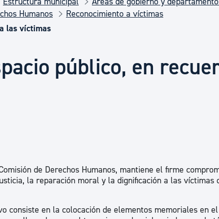
Estructura municipal
Áreas de gobierno y departamento
Euskera
echos Humanos
Reconocimiento a víctimas
a las víctimas
Desarrollo económico 
pacio público, en recue
Igualdad, Derechos Hu
Cultura
Turismo
a Comisión de Derechos Humanos, mantiene el firme comprom
sticia, la reparación moral y la dignificación a las víctimas 
tivo consiste en la colocación de elementos memoriales en el