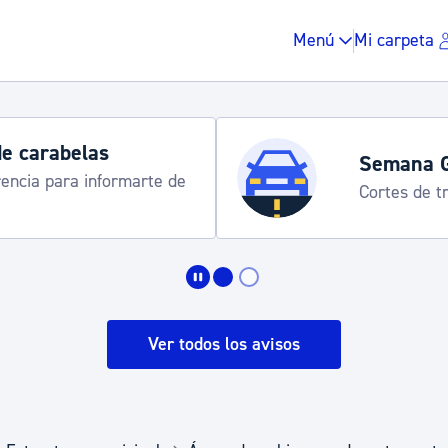
Menú
Mi carpeta
de carabelas
Semana 
rencia para informarte de
Cortes de tr
Impuestos y multas
Vivienda y urbanis
Ver todos los avisos
Espacio público, r