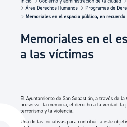
Inicio
Gobierno y administración de la ciudad
Seguridad ciudadana y emergencias
Área Derechos Humanos
Programas de Der
Memoriales en el espacio público, en recuerdo 
Salud Pública, animales y consumo
Memoriales en el es
Infancia y juventud
a las víctimas
Participación ciudadana y asociacionismo
Deporte
El Ayuntamiento de San Sebastián, a través de l
preservar la memoria, el derecho a la verdad, la ju
terrorismo y la violencia.
Una de las iniciativas para contribuir a este obje