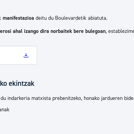
k
manifestazioa
deitu du Boulevardetik abiatuta.
erosi ahal izango dira norbaitek bere bulegoan
, establezi
ko ekintzak
 du indarkeria matxista prebenitzeko, honako jardueren bide
lanak