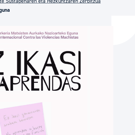
te Sustapenaren eta Hezkuntzaren Zerbitzua
Eguna
ta enplegua
ubideak eta bizikidetza