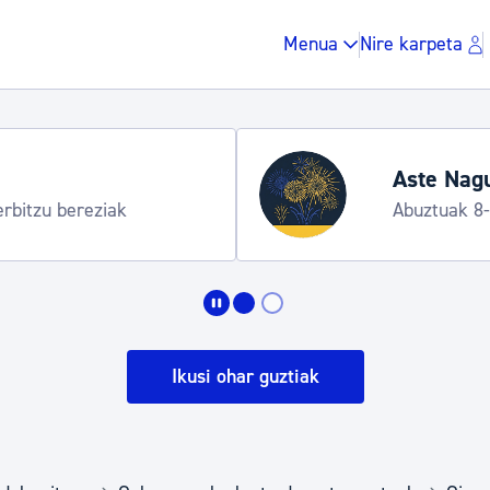
Menua
Nire karpeta
Hondartza den
Informazio prakti
Zergak eta isunak
Etxebizitza eta hirig
Ikusi ohar guztiak
Gune publikoa, ho