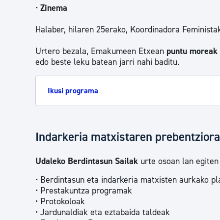
•
Zinema
Halaber, hilaren 25erako, Koordinadora Feminista
Urtero bezala, Emakumeen Etxean
puntu moreak 
edo beste leku batean jarri nahi baditu.
Ikusi programa
Indarkeria matxistaren prebentziora
Udaleko Berdintasun Sailak
urte osoan lan egiten
• Berdintasun eta indarkeria matxisten aurkako p
• Prestakuntza programak
• Protokoloak
• Jardunaldiak eta eztabaida taldeak