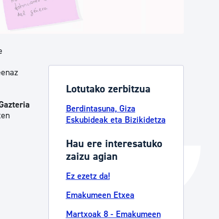
Izapideen katalogoa
e
Tramitaziorako laguntza
eenaz
Lotutako zerbitzua
Gazteria
Berdintasuna, Giza
ten
Eskubideak eta Bizikidetza
Hau ere interesatuko
zaizu agian
Ez ezetz da!
Emakumeen Etxea
Martxoak 8 - Emakumeen