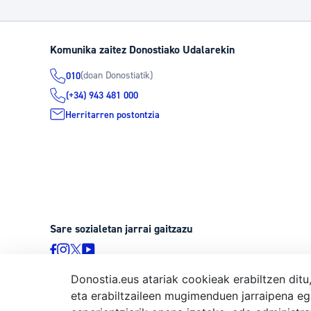
Komunika zaitez Donostiako Udalarekin
(doan Donostiatik)
010
(+34) 943 481 000
Herritarren postontzia
Sare sozialetan jarrai gaitzazu
Donostia.eus atariak cookieak erabiltzen ditu
eta erabiltzaileen mugimenduen jarraipena eg
© Donostiako Udala, Ijentea 1, 20003 Donostia