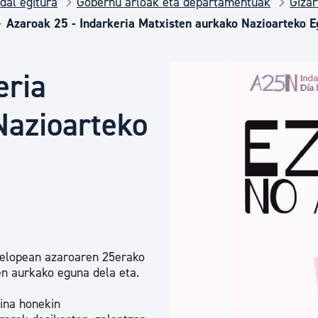
dal egitura
Gobernu arloak eta departamentuak
Gizar
Euskara
Azaroak 25 - Indarkeria Matxisten aurkako Nazioarteko 
Garapen ekonomikoa e
eria
Berdintasuna, Giza Esk
Nazioarteko
Kultura
Turismoa
elopean azaroaren 25erako
en aurkako eguna dela eta.
aina honekin