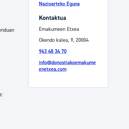
Nazioarteko Eguna
Kontaktua
Emakumeen Etxea
menduan
Okendo kalea, 9, 20004
943 48 34 70
info@donostiakoemakume
enetxea.com
z: