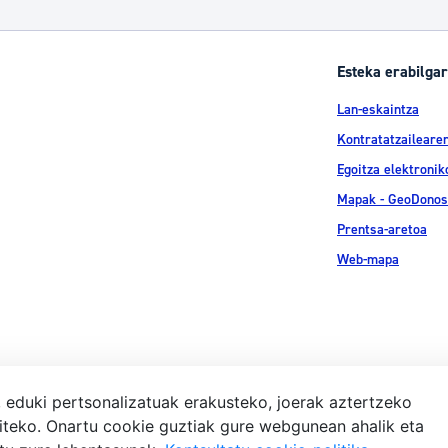
Esteka erabilgar
Lan-eskaintza
Kontratatzailearen
Egoitza elektronik
Mapak - GeoDonos
Prentsa-aretoa
Web-mapa
, eduki pertsonalizatuak erakusteko, joerak aztertzeko
iteko. Onartu cookie guztiak gure webgunean ahalik eta
Lege-ohar