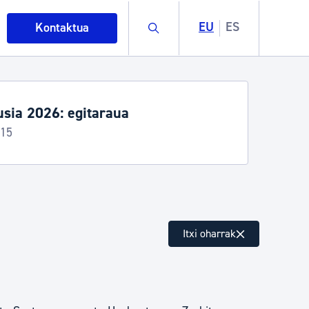
Buscar
EU
ES
Kontaktua
boraldia
koa
intza
Itxi oharrak
ndakinak eta ingurumena