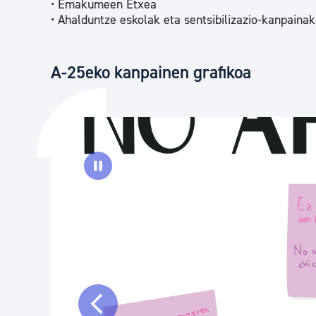
• Emakumeen Etxea
• Ahalduntze eskolak eta sentsibilizazio-kanpainak
A-25eko kanpainen grafikoa