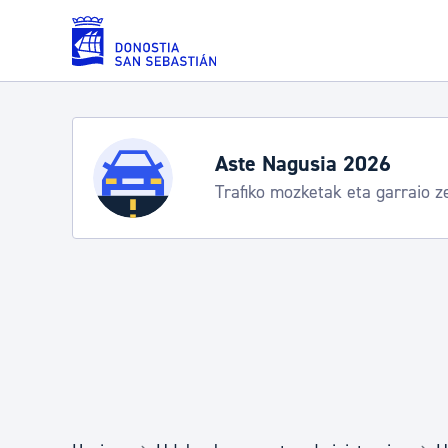
Eduki nagusira joan
Zerbitzuak
Aste Nagusia 2026: egitaraua
Abuztuak 8-15
Errolda eta gai pertsonalak
Gizarte-zerbitzuak
Mugikortasuna