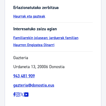
Erlazionatutako zerbitzua
Haurrak eta gazteak
Interesatuko zaizu agian
Familiarekin jolasean: jarduerak familian
Haurren Ongizatea Oinarri
Gazteria
Urdaneta 13, 20006 Donostia
943 481 909
gazteria@donostia.eus