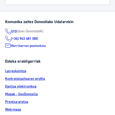
Komunika zaitez Donostiako Udalarekin
(doan Donostiatik)
010
(+34) 943 481 000
Herritarren postontzia
Esteka erabilgarriak
Lan-eskaintza
Kontratatzailearen profila
Egoitza elektronikoa
Mapak - GeoDonostia
Prentsa-aretoa
Web-mapa