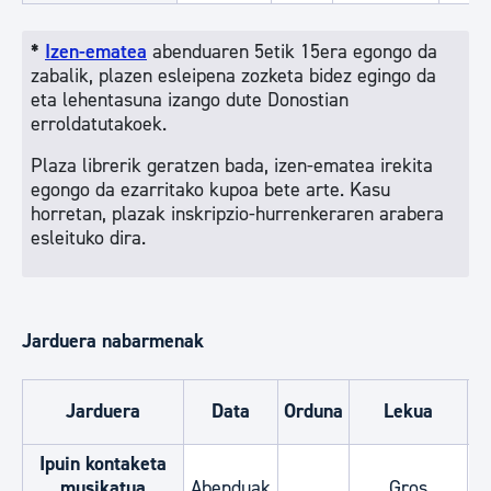
*
Izen-ematea
abenduaren 5etik 15era egongo da
zabalik, plazen esleipena zozketa bidez egingo da
eta lehentasuna izango dute Donostian
erroldatutakoek.
Plaza librerik geratzen bada, izen-ematea irekita
egongo da ezarritako kupoa bete arte. Kasu
horretan, plazak inskripzio-hurrenkeraren arabera
esleituko dira.
Jarduera nabarmenak
Jarduera
Data
Orduna
Lekua
Ipuin kontaketa
musikatua
Abenduak
Gros