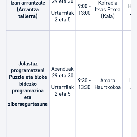
29 eta 30
Izan arrantzale
Kofradia
9:00 -
HH5
(Arrantza
Itsas Etxea
Urtarrilak
13:00
LH
tailerra)
(Kaia)
2 eta 5
Jolastuz
Abenduak
programatzen!
29 eta 30
Puzzle eta bloke
9:30 -
Amara
LH3
bidezko
Urtarrilak
13:30
Haurtxokoa
LH
programazioa
2 eta 5
eta
zibersegurtasuna