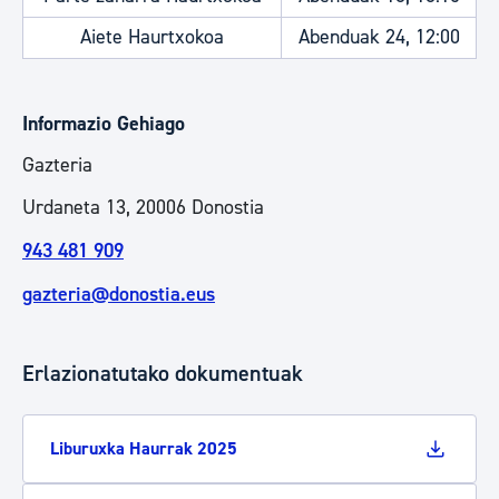
Aiete Haurtxokoa
Abenduak 24, 12:00
Informazio Gehiago
Gazteria
Urdaneta 13, 20006 Donostia
943 481 909
gazteria@donostia.eus
Erlazionatutako dokumentuak
Liburuxka Haurrak 2025