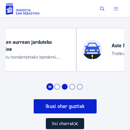
Eduki nagusira joan
Buscar
Aste Nagusia 2026
Trafiko mozketak eta garraio zerbitzu
bereziak
Ikusi ohar guztiak
Itxi oharrak