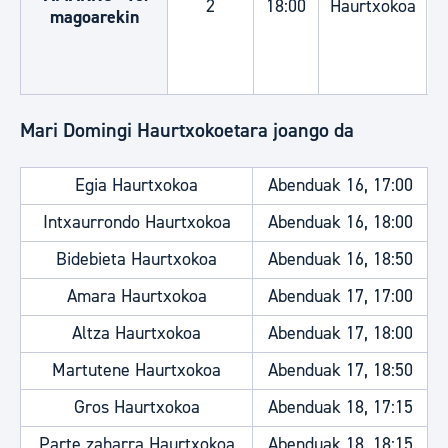
2
18:00
Haurtxokoa
magoarekin
Mari Domingi Haurtxokoetara joango da
Egia Haurtxokoa
Abenduak 16, 17:00
Intxaurrondo Haurtxokoa
Abenduak 16, 18:00
Bidebieta Haurtxokoa
Abenduak 16, 18:50
Amara Haurtxokoa
Abenduak 17, 17:00
Altza Haurtxokoa
Abenduak 17, 18:00
Martutene Haurtxokoa
Abenduak 17, 18:50
Gros Haurtxokoa
Abenduak 18, 17:15
Parte zaharra Haurtxokoa
Abenduak 18, 18:15