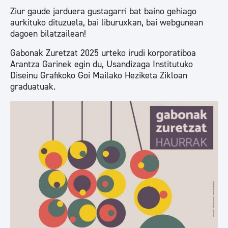
Ziur gaude jarduera gustagarri bat baino gehiago
aurkituko dituzuela, bai liburuxkan, bai webgunean
dagoen bilatzailean!
Gabonak Zuretzat 2025 urteko irudi korporatiboa
Arantza Garinek egin du, Usandizaga Institutuko
Diseinu Grafikoko Goi Mailako Heziketa Zikloan
graduatuak.