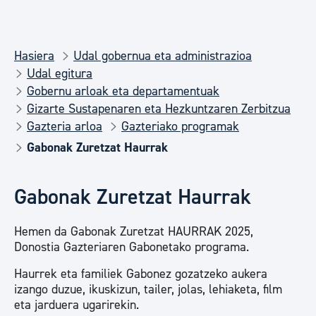
Hasiera
Udal gobernua eta administrazioa
Udal egitura
Gobernu arloak eta departamentuak
Gizarte Sustapenaren eta Hezkuntzaren Zerbitzua
Gazteria arloa
Gazteriako programak
Gabonak Zuretzat Haurrak
Gabonak Zuretzat Haurrak
Hemen da Gabonak Zuretzat HAURRAK 2025,
Donostia Gazteriaren Gabonetako programa.
Haurrek eta familiek Gabonez gozatzeko aukera
izango duzue, ikuskizun, tailer, jolas, lehiaketa, film
eta jarduera ugarirekin.