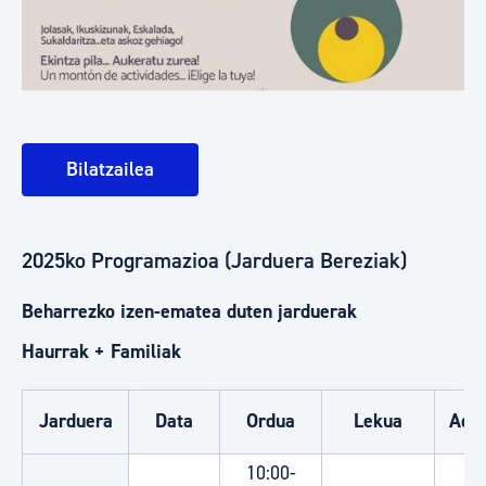
Bilatzailea
2025ko Programazioa (Jarduera Bereziak)
Beharrezko izen-ematea duten jarduerak
Haurrak + Familiak
Jarduera
Data
Ordua
Lekua
Adi
10:00-