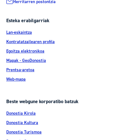
Herritarren postontzia
Esteka erabilgarriak
Lan-eskaintza
Kontratatzailearen profila
Egoitza elektronikoa
Mapak - GeoDonostia
Prentsa-aretoa
Web-mapa
Beste webgune korporatibo batzuk
Donostia Kirola
Donostia Kultura
Donostia Turismoa