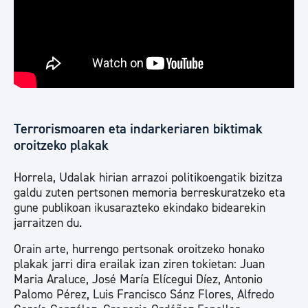
Terrorismoaren eta indarkeriaren biktimak
oroitzeko plakak
Horrela, Udalak hirian arrazoi politikoengatik bizitza
galdu zuten pertsonen memoria berreskuratzeko eta
gune publikoan ikusarazteko ekindako bidearekin
jarraitzen du.
Orain arte, hurrengo pertsonak oroitzeko honako
plakak jarri dira erailak izan ziren tokietan: Juan
Maria Araluce, José María Elícegui Díez, Antonio
Palomo Pérez, Luis Francisco Sánz Flores, Alfredo