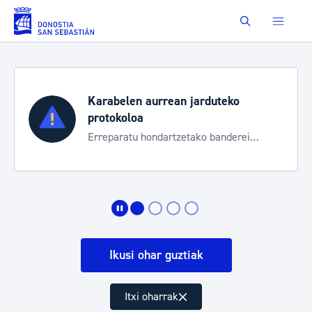
Eduki nagusira joan
Buscar
Karabelen aurrean jarduteko
protokoloa
Erreparatu hondartzetako banderei
egoeraren berri izateko
Ikusi ohar guztiak
Itxi oharrak