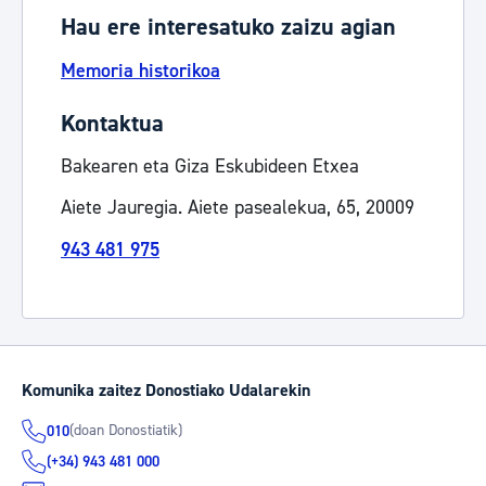
Hau ere interesatuko zaizu agian
Memoria historikoa
Kontaktua
Bakearen eta Giza Eskubideen Etxea
Aiete Jauregia. Aiete pasealekua, 65, 20009
943 481 975
Komunika zaitez Donostiako Udalarekin
(doan Donostiatik)
010
(+34) 943 481 000