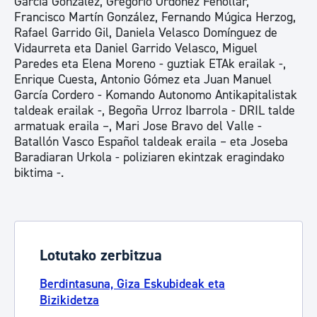
García González, Gregorio Ordóñez Fenollar,
Francisco Martín González, Fernando Múgica Herzog,
Rafael Garrido Gil, Daniela Velasco Domínguez de
Vidaurreta eta Daniel Garrido Velasco, Miguel
Paredes eta Elena Moreno - guztiak ETAk erailak -,
Enrique Cuesta, Antonio Gómez eta Juan Manuel
García Cordero - Komando Autonomo Antikapitalistak
taldeak erailak -, Begoña Urroz Ibarrola - DRIL talde
armatuak eraila –, Mari Jose Bravo del Valle -
Batallón Vasco Español taldeak eraila – eta Joseba
Baradiaran Urkola - poliziaren ekintzak eragindako
biktima -.
Lotutako zerbitzua
Berdintasuna, Giza Eskubideak eta
Bizikidetza