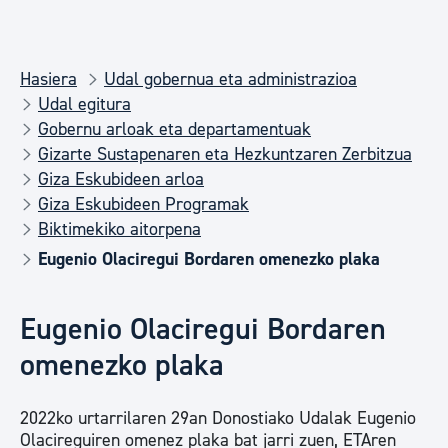
Hasiera
Udal gobernua eta administrazioa
Udal egitura
Gobernu arloak eta departamentuak
Gizarte Sustapenaren eta Hezkuntzaren Zerbitzua
Giza Eskubideen arloa
Giza Eskubideen Programak
Biktimekiko aitorpena
Eugenio Olaciregui Bordaren omenezko plaka
Eugenio Olaciregui Bordaren
omenezko plaka
2022ko urtarrilaren 29an Donostiako Udalak Eugenio
Olacireguiren omenez plaka bat jarri zuen, ETAren