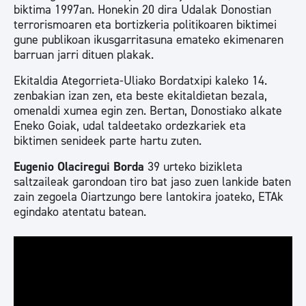
biktima 1997an. Honekin 20 dira Udalak Donostian
terrorismoaren eta bortizkeria politikoaren biktimei
gune publikoan ikusgarritasuna emateko ekimenaren
barruan jarri dituen plakak.
Ekitaldia Ategorrieta-Uliako Bordatxipi kaleko 14.
zenbakian izan zen, eta beste ekitaldietan bezala,
omenaldi xumea egin zen. Bertan, Donostiako alkate
Eneko Goiak, udal taldeetako ordezkariek eta
biktimen senideek parte hartu zuten.
Eugenio Olaciregui Borda
39 urteko bizikleta
saltzaileak garondoan tiro bat jaso zuen lankide baten
zain zegoela Oiartzungo bere lantokira joateko, ETAk
egindako atentatu batean.