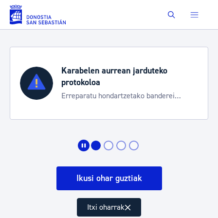
Eduki nagusira joan
Buscar
Karabelen aurrean jarduteko
protokoloa
Erreparatu hondartzetako banderei
egoeraren berri izateko
Ikusi ohar guztiak
Itxi oharrak