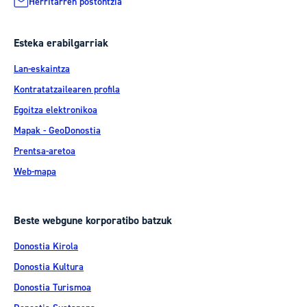
Herritarren postontzia
Esteka erabilgarriak
Lan-eskaintza
Kontratatzailearen profila
Egoitza elektronikoa
Mapak - GeoDonostia
Prentsa-aretoa
Web-mapa
Beste webgune korporatibo batzuk
Donostia Kirola
Donostia Kultura
Donostia Turismoa