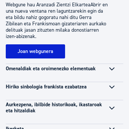
Webgune hau Aranzadi Zientzi ElkarteaAbrir en
una nueva ventana ren laguntzarekin egin da
eta bildu nahiz gogoratu nahi ditu Gerra
Zibilean eta Frankismoan gizateriaren aurkako
delituak jasan zituzten milaka donostiarren
izen-abizenak.
Joan webgunera
Omenaldiak eta oroimenezko elementuak
Hiriko sinbologia frankista ezabatzea
Aurkezpena, ibilbide historikoak, ikastaroak
eta hitzaldiak
Ikerketa