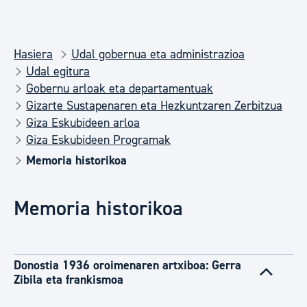
Hasiera
Udal gobernua eta administrazioa
Udal egitura
Gobernu arloak eta departamentuak
Gizarte Sustapenaren eta Hezkuntzaren Zerbitzua
Giza Eskubideen arloa
Giza Eskubideen Programak
Memoria historikoa
Memoria historikoa
Donostia 1936 oroimenaren artxiboa: Gerra
Zibila eta frankismoa