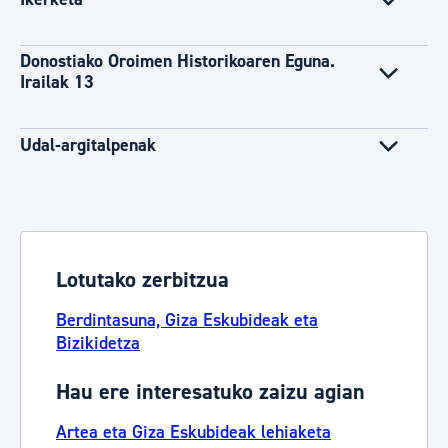
Donostiako Oroimen Historikoaren Eguna.
Irailak 13
Udal-argitalpenak
Lotutako zerbitzua
Berdintasuna, Giza Eskubideak eta
Bizikidetza
Hau ere interesatuko zaizu agian
Artea eta Giza Eskubideak lehiaketa