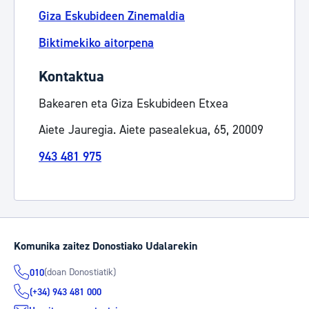
Giza Eskubideen Zinemaldia
Biktimekiko aitorpena
Kontaktua
Bakearen eta Giza Eskubideen Etxea
Aiete Jauregia. Aiete pasealekua, 65, 20009
943 481 975
Komunika zaitez Donostiako Udalarekin
(doan Donostiatik)
010
(+34) 943 481 000