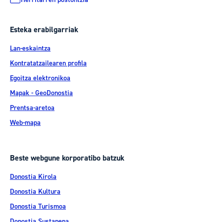
Esteka erabilgarriak
Lan-eskaintza
Kontratatzailearen profila
Egoitza elektronikoa
Mapak - GeoDonostia
Prentsa-aretoa
Web-mapa
Beste webgune korporatibo batzuk
Donostia Kirola
Donostia Kultura
Donostia Turismoa
Donostia Sustapena