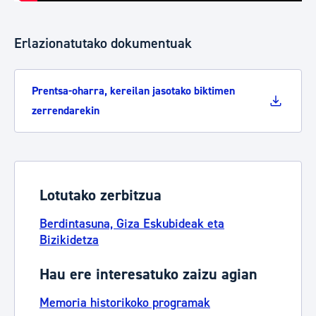
Erlazionatutako dokumentuak
Prentsa-oharra, kereilan jasotako biktimen
zerrendarekin
Lotutako zerbitzua
Berdintasuna, Giza Eskubideak eta
Bizikidetza
Hau ere interesatuko zaizu agian
Memoria historikoko programak