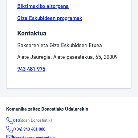
Biktimekiko aitorpena
Giza Eskubideen programak
Kontaktua
Bakearen eta Giza Eskubideen Etxea
Aiete Jauregia. Aiete pasealekua, 65, 20009
943 481 975
Komunika zaitez Donostiako Udalarekin
(doan Donostiatik)
010
(+34) 943 481 000
Herritarren postontzia