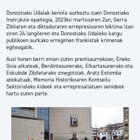
Donostiako Udalak kereila aurkeztu zuen Donostiako
Instrukzio epaitegia, 2023ko martxoaren 2an, Gerra
Zibilaren eta diktaduraren errepresioaren biktima izan
ziren 24 langileren eta Donostiako Udaleko kargu
publikoen aurkako erregimen frankistak krimenak
egiteagatik.
Auzi honen berri eman zuten prentsaurrekoan, Eneko
Goia alkateak, Berdintasunerako, Elkartasunerako eta
Eskubide Zibiletarako zinegotziak, Aratz Estomba
abokatuak, Memoria Historikoaren Kontseilu
Sektorialeko kideek eta errepresaliatuen senideek
hartu zuten parte.