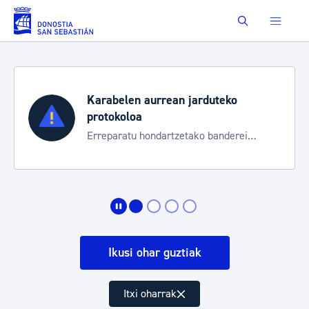
Eduki nagusira joan
Buscar
Karabelen aurrean jarduteko
protokoloa
Erreparatu hondartzetako banderei
egoeraren berri izateko
Ikusi ohar guztiak
Itxi oharrak