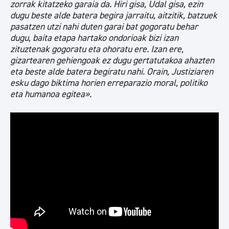
zorrak kitatzeko garaia da. Hiri gisa, Udal gisa, ezin
dugu beste alde batera begira jarraitu, aitzitik, batzuek
pasatzen utzi nahi duten garai bat gogoratu behar
dugu, baita etapa hartako ondorioak bizi izan
zituztenak gogoratu eta ohoratu ere. Izan ere,
gizartearen gehiengoak ez dugu gertatutakoa ahazten
eta beste alde batera begiratu nahi. Orain, Justiziaren
esku dago biktima horien erreparazio moral, politiko
eta humanoa egitea».