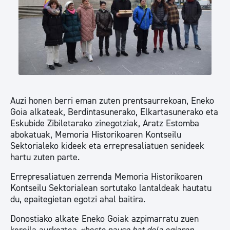
Auzi honen berri eman zuten prentsaurrekoan, Eneko
Goia alkateak, Berdintasunerako, Elkartasunerako eta
Eskubide Zibiletarako zinegotziak, Aratz Estomba
abokatuak, Memoria Historikoaren Kontseilu
Sektorialeko kideek eta errepresaliatuen senideek
hartu zuten parte.
Errepresaliatuen zerrenda Memoria Historikoaren
Kontseilu Sektorialean sortutako lantaldeak hautatu
du, epaitegietan egotzi ahal baitira.
Donostiako alkate Eneko Goiak azpimarratu zuen