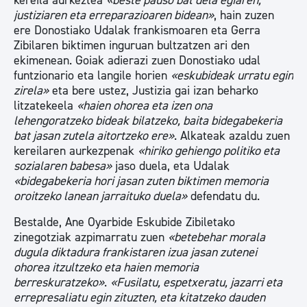
kereila aurkeztea
«beste pauso bat dela egiaren,
justiziaren eta erreparazioaren bidean»
, hain zuzen
ere Donostiako Udalak frankismoaren eta Gerra
Zibilaren biktimen inguruan bultzatzen ari den
ekimenean. Goiak adierazi zuen Donostiako udal
funtzionario eta langile horien
«eskubideak urratu egin
zirela»
eta bere ustez, Justizia gai izan beharko
litzatekeela
«haien ohorea eta izen ona
lehengoratzeko bideak bilatzeko, baita bidegabekeria
bat jasan zutela aitortzeko ere»
. Alkateak azaldu zuen
kereilaren aurkezpenak
«hiriko gehiengo politiko eta
sozialaren babesa»
jaso duela, eta Udalak
«bidegabekeria hori jasan zuten biktimen memoria
oroitzeko lanean jarraituko duela»
defendatu du.
Bestalde, Ane Oyarbide Eskubide Zibiletako
zinegotziak azpimarratu zuen
«betebehar morala
dugula diktadura frankistaren izua jasan zutenei
ohorea itzultzeko eta haien memoria
berreskuratzeko»
.
«Fusilatu, espetxeratu, jazarri eta
errepresaliatu egin zituzten, eta kitatzeko dauden