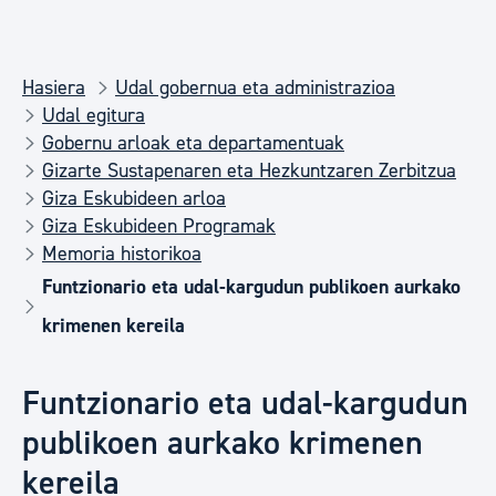
Hasiera
Udal gobernua eta administrazioa
Udal egitura
Gobernu arloak eta departamentuak
Gizarte Sustapenaren eta Hezkuntzaren Zerbitzua
Giza Eskubideen arloa
Giza Eskubideen Programak
Memoria historikoa
Funtzionario eta udal-kargudun publikoen aurkako
krimenen kereila
Funtzionario eta udal-kargudun
publikoen aurkako krimenen
kereila