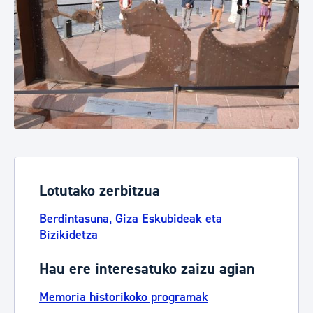
Lotutako zerbitzua
Berdintasuna, Giza Eskubideak eta
Bizikidetza
Hau ere interesatuko zaizu agian
Memoria historikoko programak