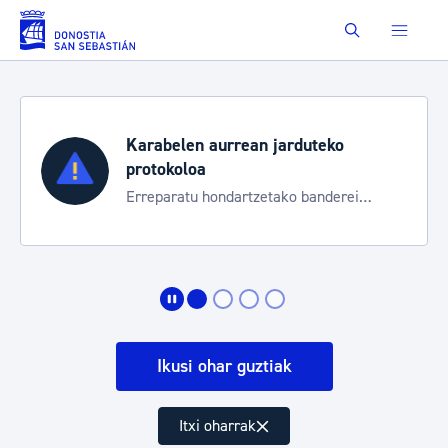
Eduki nagusira joan
Buscar
Karabelen aurrean jarduteko
protokoloa
Erreparatu hondartzetako banderei
egoeraren berri izateko
Ikusi ohar guztiak
Itxi oharrak