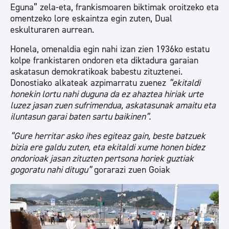
Eguna” zela-eta, frankismoaren biktimak oroitzeko eta
omentzeko lore eskaintza egin zuten, Dual
eskulturaren aurrean.
Honela, omenaldia egin nahi izan zien 1936ko estatu
kolpe frankistaren ondoren eta diktadura garaian
askatasun demokratikoak babestu zituztenei.
Donostiako alkateak azpimarratu zuenez
“ekitaldi
honekin lortu nahi duguna da ez ahaztea hiriak urte
luzez jasan zuen sufrimendua, askatasunak amaitu eta
iluntasun garai baten sartu baikinen”.
“Gure herritar asko ihes egiteaz gain, beste batzuek
bizia ere galdu zuten, eta ekitaldi xume honen bidez
ondorioak jasan zituzten pertsona horiek guztiak
gogoratu nahi ditugu”
gorarazi zuen Goiak