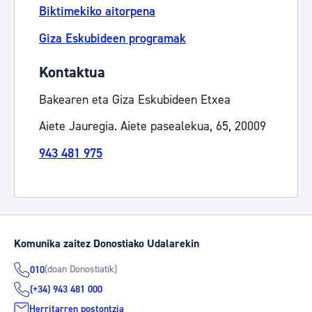
Biktimekiko aitorpena
Giza Eskubideen programak
Kontaktua
Bakearen eta Giza Eskubideen Etxea
Aiete Jauregia. Aiete pasealekua, 65, 20009
943 481 975
Komunika zaitez Donostiako Udalarekin
(doan Donostiatik)
010
(+34) 943 481 000
Herritarren postontzia