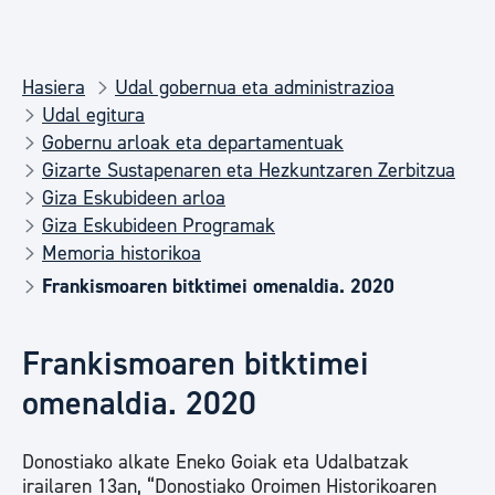
Hasiera
Udal gobernua eta administrazioa
Udal egitura
Gobernu arloak eta departamentuak
Gizarte Sustapenaren eta Hezkuntzaren Zerbitzua
Giza Eskubideen arloa
Giza Eskubideen Programak
Memoria historikoa
Frankismoaren bitktimei omenaldia. 2020
Frankismoaren bitktimei
omenaldia. 2020
Donostiako alkate Eneko Goiak eta Udalbatzak
irailaren 13an, “Donostiako Oroimen Historikoaren