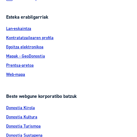
Esteka erabilgarriak
Lan-eskaintza
Kontratatzailearen profila
Egoitza elektronikoa
Mapak - GeoDonostia
Prentsa-aretoa
Web-mapa
Beste webgune korporatibo batzuk
Donostia Kirola
Donostia Kultura
Donostia Turismoa
Donostia Sustapena