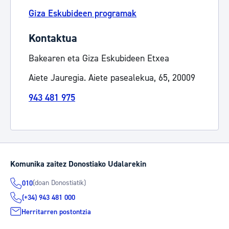
Giza Eskubideen programak
Kontaktua
Bakearen eta Giza Eskubideen Etxea
Aiete Jauregia. Aiete pasealekua, 65, 20009
943 481 975
Komunika zaitez Donostiako Udalarekin
(doan Donostiatik)
010
(+34) 943 481 000
Herritarren postontzia