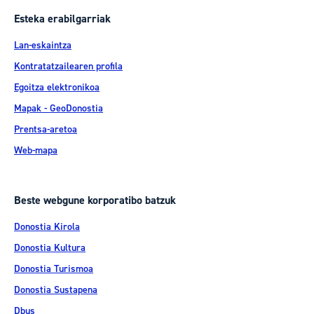
Esteka erabilgarriak
Lan-eskaintza
Kontratatzailearen profila
Egoitza elektronikoa
Mapak - GeoDonostia
Prentsa-aretoa
Web-mapa
Beste webgune korporatibo batzuk
Donostia Kirola
Donostia Kultura
Donostia Turismoa
Donostia Sustapena
Dbus