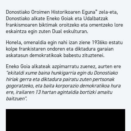
Donostiako Oroimen Historikoaren Eguna” zela-eta,
Donostiako alkate Eneko Goiak eta Udalbatzak
frankismoaren biktimak oroitzeko eta omentzeko lore
eskaintza egin zuten Dual eskulturan.
Honela, omenaldia egin nahi izan ziene 1936ko estatu
kolpe frankistaren ondoren eta diktadura garaian
askatasun demokratikoak babestu zituztenei.
Eneko Goia alkateak azpimarratu zuenez, aurten ere
"ekitaldi xume baina hunkigarria egin du Donostiako
hiriak gerra eta diktadura pairatu zuten pertsonak
gogoratzeko, eta baita korporazio demokratikoa hura
ere, irailaren 13 hartan agintaldia bortizki amaitu
baitzuen".