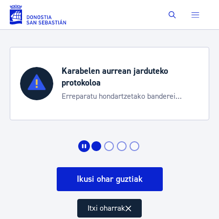
Eduki nagusira joan
Buscar
Karabelen aurrean jarduteko
protokoloa
Erreparatu hondartzetako banderei
egoeraren berri izateko
Ikusi ohar guztiak
Itxi oharrak