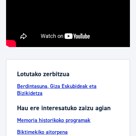
Lotutako zerbitzua
Berdintasuna, Giza Eskubideak eta
Bizikidetza
Hau ere interesatuko zaizu agian
Memoria historikoko programak
Biktimekiko aitorpena