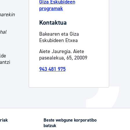
Giza Eskubideen
programak
Izapideen katalogoa
oarekin
Kontaktua
Tramitaziorako laguntza
hal
Bakearen eta Giza
Eskubideen Etxea
Aiete Jauregia. Aiete
lde
pasealekua, 65, 20009
antzi
943 481 975
riak
Beste webgune korporatibo
batzuk