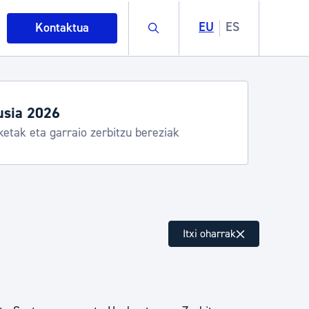
Buscar
EU
ES
Kontaktua
usia 2026
ketak eta garraio zerbitzu bereziak
intza
Itxi oharrak
ndakinak eta ingurumena