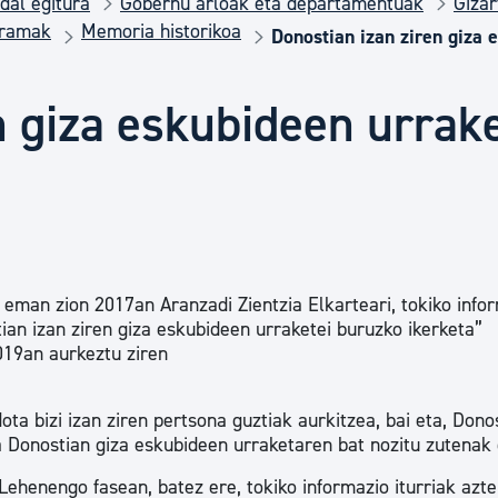
dal egitura
Gobernu arloak eta departamentuak
Gizar
Euskara
gramak
Memoria historikoa
Donostian izan ziren giza 
Garapen ekonomikoa e
n giza eskubideen urrake
Berdintasuna, Giza Esk
Kultura
eman zion 2017an Aranzadi Zientzia Elkarteari, tokiko info
ian izan ziren giza eskubideen urraketei buruzko ikerketa”
Turismoa
019an aurkeztu ziren
ta bizi izan ziren pertsona guztiak aurkitzea, bai eta, Donos
a Donostian giza eskubideen urraketaren bat nozitu zutenak 
Lehenengo fasean, batez ere, tokiko informazio iturriak azte