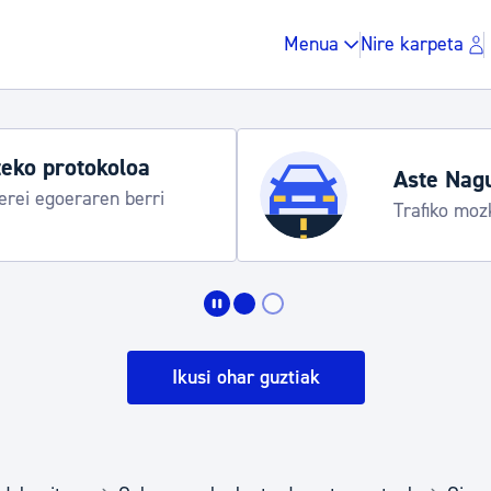
Menua
Nire karpeta
eko protokoloa
Aste Nag
rei egoeraren berri
Trafiko moz
Zergak eta isunak
Etxebizitza eta hirig
Ikusi ohar guztiak
Gune publikoa, ho