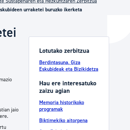
te Sustapenaren eta Hezkuntzaren Zerbitzua
eskubideen urraketei buruzko ikerketa
ta enplegua
tei
ubideak eta bizikidetza
Lotutako zerbitzua
Berdintasuna, Giza
Eskubideak eta Bizikidetza
rmazio
Hau ere interesatuko
zaizu agian
Memoria historikoko
programak
tian jaio
ere.
Biktimekiko aitorpena
rtu