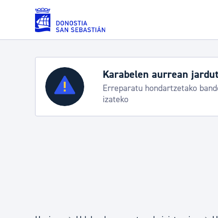
Eduki nagusira joan
Karabelen aurrean jardut
Zerbitzuak
Erreparatu hondartzetako bande
izateko
Errolda eta gai pertsonalak
Gizarte-zerbitzuak
Mugikortasuna