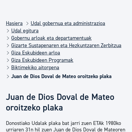
Hasiera
Udal gobernua eta administrazioa
Udal egitura
Gobernu arloak eta departamentuak
Gizarte Sustapenaren eta Hezkuntzaren Zerbitzua
Giza Eskubideen arloa
Giza Eskubideen Programak
Biktimekiko aitorpena
Juan de Dios Doval de Mateo oroitzeko plaka
Juan de Dios Doval de Mateo
oroitzeko plaka
Donostiako Udalak plaka bat jarri zuen ETAk 1980ko
urriaren 31n hil zuen Juan de Dios Doval de Mateoren