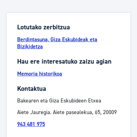
Lotutako zerbitzua
Berdintasuna, Giza Eskubideak eta
Bizikidetza
Hau ere interesatuko zaizu agian
Memoria historikoa
Kontaktua
Bakearen eta Giza Eskubideen Etxea
Aiete Jauregia. Aiete pasealekua, 65, 20009
943 481 975