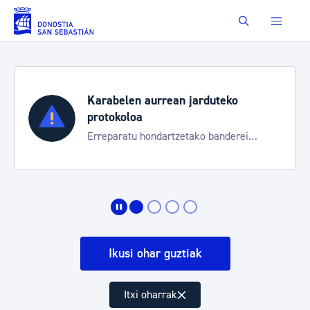
Eduki nagusira joan
Buscar
Karabelen aurrean jarduteko
protokoloa
Erreparatu hondartzetako banderei
egoeraren berri izateko
Ikusi ohar guztiak
Itxi oharrak