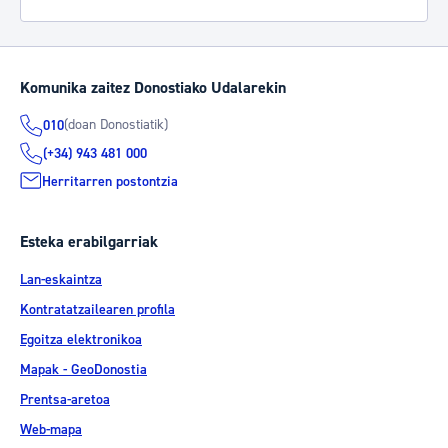
Komunika zaitez Donostiako Udalarekin
(doan Donostiatik)
010
(+34) 943 481 000
Herritarren postontzia
Esteka erabilgarriak
Lan-eskaintza
Kontratatzailearen profila
Egoitza elektronikoa
Mapak - GeoDonostia
Prentsa-aretoa
Web-mapa