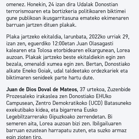
omenez. Honekin, 24 izan dira Udalak Donostian
terrorismoaren eta bortizkeria politikoaren biktimei
gune publikoan ikusgarritasuna emateko ekimenaren
barruan jartzen dituen plakak.
Plaka jartzeko ekitaldia, larunbata, 2022ko urriak 29,
izan zen, eguerdiko 12:00etan Juan Olasagasti
kalearen eta Tolosa etorbidearen elkargunean, Lorea
auzoan. Plakak jartzeko beste ekitaldiekin egin zen
bezala, omenaldi xumea egin zen. Bertan, Donostiako
alkate Eneko Goiak, udal taldeetako ordezkariek eta
biktimaren senideek parte hartu dute.
Juan de Dios Doval de Mateos
, 37 urtekoa, Zuzenbide
Prozesaleko irakaslea zen Donostiako EHUko
Campusean, Zentro Demokratikoko (UCD) Batasuneko
exekutibako kidea, eta bigarrena Eusko
Legebiltzarrerako Gipuzkoako zerrendetan. Bi
semeren aita, Lorea auzoan bizi zen. Ibilgailuaren
barruan ezustean harrapatu zuten, eta suzko armaz
egin zioten tiro.