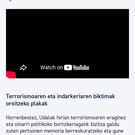
Terrorismoaren eta indarkeriaren biktimak
oroitzeko plakak
Horrenbestez, Udalak hirian terrorismoaren eraginez
eta oinarri politikoko bortizkeriagatik bizitza galdu
zuten pertsonen memoria berreskuratzeko eta gune