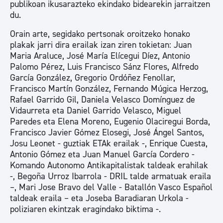
publikoan ikusarazteko ekindako bidearekin jarraitzen
du.
Orain arte, segidako pertsonak oroitzeko honako
plakak jarri dira erailak izan ziren tokietan: Juan
Maria Araluce, José María Elícegui Díez, Antonio
Palomo Pérez, Luis Francisco Sánz Flores, Alfredo
García González, Gregorio Ordóñez Fenollar,
Francisco Martín González, Fernando Múgica Herzog,
Rafael Garrido Gil, Daniela Velasco Domínguez de
Vidaurreta eta Daniel Garrido Velasco, Miguel
Paredes eta Elena Moreno, Eugenio Olaciregui Borda,
Francisco Javier Gómez Elosegi, José Ángel Santos,
Josu Leonet - guztiak ETAk erailak -, Enrique Cuesta,
Antonio Gómez eta Juan Manuel García Cordero -
Komando Autonomo Antikapitalistak taldeak erahilak
-, Begoña Urroz Ibarrola - DRIL talde armatuak eraila
–, Mari Jose Bravo del Valle - Batallón Vasco Español
taldeak eraila – eta Joseba Baradiaran Urkola -
poliziaren ekintzak eragindako biktima -.