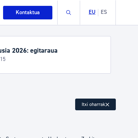
Buscar
EU
ES
Kontaktua
sia 2026: egitaraua
-15
intza
Itxi oharrak
ndakinak eta ingurumena