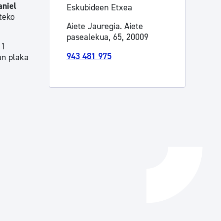
aniel
Eskubideen Etxea
Izapideen katalogoa
teko
Aiete Jauregia. Aiete
pasealekua, 65, 20009
11
Tramitaziorako laguntza
943 481 975
an plaka