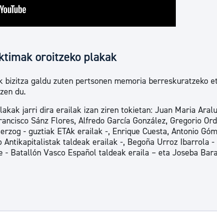
ktimak oroitzeko plakak
tik bizitza galdu zuten pertsonen memoria berreskuratzeko e
tzen du.
akak jarri dira erailak izan ziren tokietan: Juan Maria Aral
rancisco Sánz Flores, Alfredo García González, Gregorio Or
rzog - guztiak ETAk erailak -, Enrique Cuesta, Antonio Gó
tikapitalistak taldeak erailak -, Begoña Urroz Ibarrola -
e - Batallón Vasco Español taldeak eraila – eta Joseba Bar