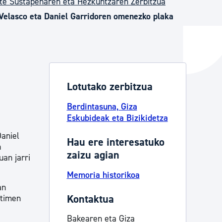
te Sustapenaren eta Hezkuntzaren Zerbitzua
 Velasco eta Daniel Garridoren omenezko plaka
ta enplegua
ubideak eta bizikidetza
Lotutako zerbitzua
Berdintasuna, Giza
Eskubideak eta Bizikidetza
aniel
Hau ere interesatuko
n
zaizu agian
an jarri
Memoria historikoa
an
Kontaktua
ktimen
Bakearen eta Giza