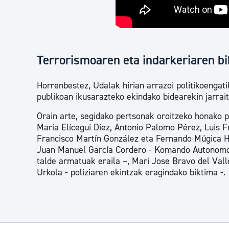
Terrorismoaren eta indarkeriaren bi
Horrenbestez, Udalak hirian arrazoi politikoenga
publikoan ikusarazteko ekindako bidearekin jarrai
Orain arte, segidako pertsonak oroitzeko honako pl
María Elícegui Díez, Antonio Palomo Pérez, Luis F
Francisco Martín González eta Fernando Múgica He
Juan Manuel García Cordero - Komando Autonomo An
talde armatuak eraila –, Mari Jose Bravo del Vall
Urkola - poliziaren ekintzak eragindako biktima -.