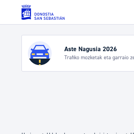
Eduki nagusira joan
Zerbitzuak
Aste Nagusia 2026
Trafiko mozketak eta garraio z
Errolda eta gai pertsonalak
Gizarte-zerbitzuak
Mugikortasuna