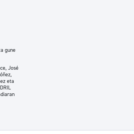
ta gune
uce, José
dóñez,
mez eta
 DRIL
adiaran