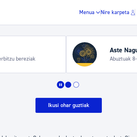
Menua
Nire karpeta
Aste Nagu
erbitzu bereziak
Abuztuak 8
Zergak eta isunak
Etxebizitza eta hirig
Ikusi ohar guztiak
Gune publikoa, ho