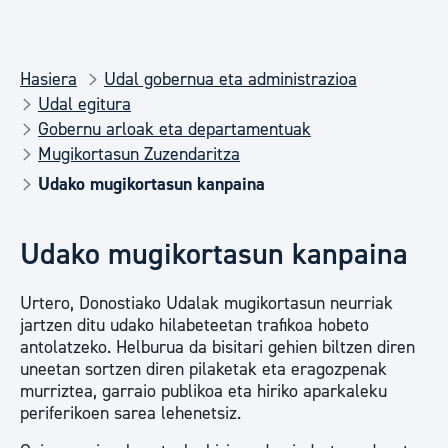
Hasiera
Udal gobernua eta administrazioa
Udal egitura
Gobernu arloak eta departamentuak
Mugikortasun Zuzendaritza
Udako mugikortasun kanpaina
Udako mugikortasun kanpaina
Urtero, Donostiako Udalak mugikortasun neurriak
jartzen ditu udako hilabeteetan trafikoa hobeto
antolatzeko. Helburua da bisitari gehien biltzen diren
uneetan sortzen diren pilaketak eta eragozpenak
murriztea, garraio publikoa eta hiriko aparkaleku
periferikoen sarea lehenetsiz.