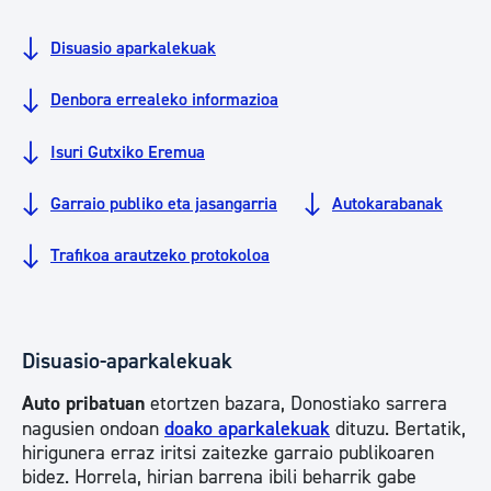
Disuasio aparkalekuak
Denbora errealeko informazioa
Isuri Gutxiko Eremua
Garraio publiko eta jasangarria
Autokarabanak
Trafikoa arautzeko protokoloa
Disuasio-aparkalekuak
Auto pribatuan
etortzen bazara, Donostiako sarrera
nagusien ondoan
doako aparkalekuak
dituzu. Bertatik,
hirigunera erraz iritsi zaitezke garraio publikoaren
bidez. Horrela, hirian barrena ibili beharrik gabe