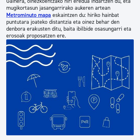
Gainera, oinezkoentzako hiri eredua indartzen du, eta
mugikortasun jasangarrirako aukeren artean
Metrominuto mapa
eskaintzen du: hiriko hainbat
puntutara joateko distantzia eta oinez behar den
denbora erakusten ditu, baita ibilbide osasungarri eta
erosoak proposatzen ere.