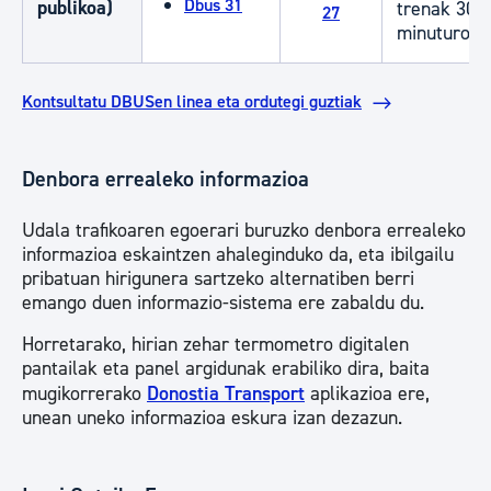
Dbus 31
publikoa)
trenak 30
27
minuturo
Kontsultatu DBUSen linea eta ordutegi guztiak
Denbora errealeko informazioa
Udala trafikoaren egoerari buruzko denbora errealeko
informazioa eskaintzen ahaleginduko da, eta ibilgailu
pribatuan hirigunera sartzeko alternatiben berri
emango duen informazio-sistema ere zabaldu du.
Horretarako, hirian zehar termometro digitalen
pantailak eta panel argidunak erabiliko dira, baita
mugikorrerako
Donostia Transport
aplikazioa ere,
unean uneko informazioa eskura izan dezazun.