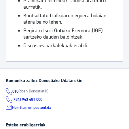
Planifikatu ibilbideak Donostiara etorri
aurretik.
Kontsultatu trafikoaren egoera bidaian
atera baino lehen.
Begiratu Isuri Gutxiko Eremura (IGE)
sartzeko dauden baldintzak.
Disuasio-aparkalekuak erabili.
Komunika zaitez Donostiako Udalarekin
(doan Donostiatik)
010
(+34) 943 481 000
Herritarren postontzia
Esteka erabilgarriak