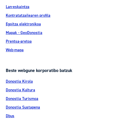
Lan-eskaintza
Kontratatzailearen profila
Egoitza elektronikoa
Mapak - GeoDonostia
Prentsa-aretoa
Web-mapa
Beste webgune korporatibo batzuk
Donostia Kirola
Donostia Kultura
Donostia Turismoa
Donostia Sustapena
Dbus