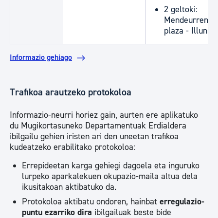
2 geltoki:
Mendeurrenek
plaza - Illunbe
Informazio gehiago
Trafikoa arautzeko protokoloa
Informazio-neurri horiez gain, aurten ere aplikatuko
du Mugikortasuneko Departamentuak Erdialdera
ibilgailu gehien iristen ari den uneetan trafikoa
kudeatzeko erabilitako protokoloa:
Errepideetan karga gehiegi dagoela eta inguruko
lurpeko aparkalekuen okupazio-maila altua dela
ikusitakoan aktibatuko da.
Protokoloa aktibatu ondoren, hainbat
erregulazio-
puntu ezarriko dira
ibilgailuak beste bide