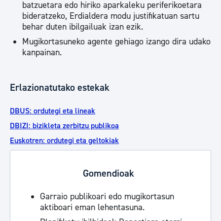
batzuetara edo hiriko aparkaleku periferikoetara
bideratzeko, Erdialdera modu justifikatuan sartu
behar duten ibilgailuak izan ezik.
Mugikortasuneko agente gehiago izango dira udako
kanpainan.
Erlazionatutako estekak
DBUS: ordutegi eta lineak
DBIZI: bizikleta zerbitzu publikoa
Euskotren: ordutegi eta geltokiak
Gomendioak
Garraio publikoari edo mugikortasun
aktiboari eman lehentasuna.