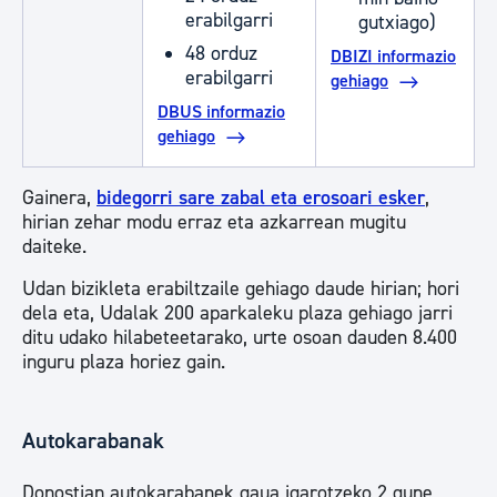
erabilgarri
gutxiago)
48 orduz
DBIZI informazio
erabilgarri
gehiago
DBUS informazio
gehiago
Gainera,
bidegorri sare zabal eta erosoari esker
,
hirian zehar modu erraz eta azkarrean mugitu
daiteke.
Udan bizikleta erabiltzaile gehiago daude hirian; hori
dela eta, Udalak 200 aparkaleku plaza gehiago jarri
ditu udako hilabeteetarako, urte osoan dauden 8.400
inguru plaza horiez gain.
Autokarabanak
Donostian autokarabanek gaua igarotzeko 2 gune