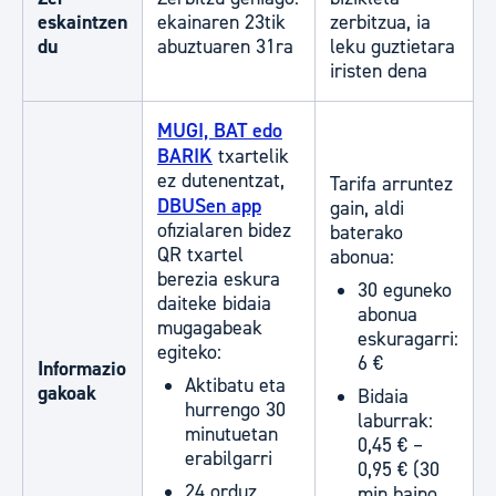
eskaintzen
ekainaren 23tik
zerbitzua, ia
du
abuztuaren 31ra
leku guztietara
iristen dena
MUGI, BAT edo
BARIK
txartelik
ez dutenentzat,
Tarifa arruntez
DBUSen app
gain, aldi
ofizialaren bidez
baterako
QR txartel
abonua:
berezia eskura
30 eguneko
daiteke bidaia
abonua
mugagabeak
eskuragarri:
egiteko:
6 €
Informazio
Aktibatu eta
gakoak
Bidaia
hurrengo 30
laburrak:
minutuetan
0,45 € –
erabilgarri
0,95 € (30
24 orduz
min baino