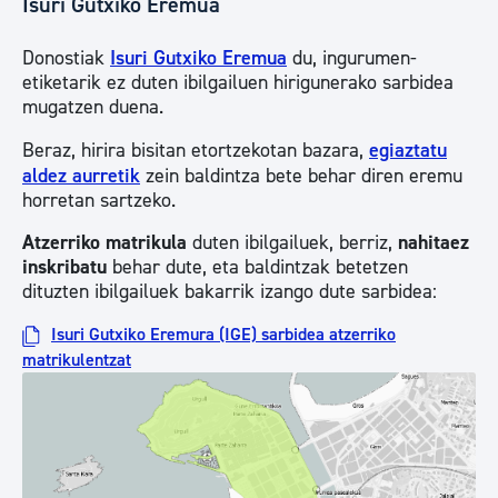
Isuri Gutxiko Eremua
Donostiak
Isuri Gutxiko Eremua
du, ingurumen-
etiketarik ez duten ibilgailuen hirigunerako sarbidea
mugatzen duena.
Beraz, hirira bisitan etortzekotan bazara,
egiaztatu
aldez aurretik
zein baldintza bete behar diren eremu
horretan sartzeko.
Atzerriko matrikula
duten ibilgailuek, berriz,
nahitaez
inskribatu
behar dute, eta baldintzak betetzen
dituzten ibilgailuek bakarrik izango dute sarbidea:
Isuri Gutxiko Eremura (IGE) sarbidea atzerriko
matrikulentzat