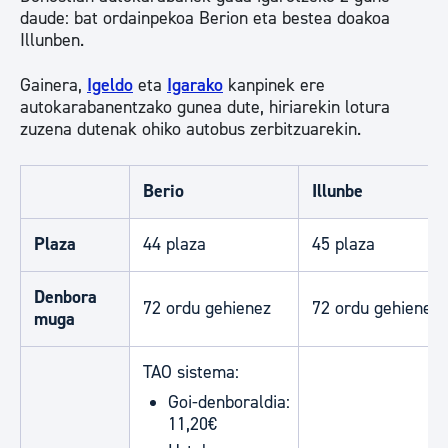
daude: bat ordainpekoa Berion eta bestea doakoa
Illunben.
Gainera,
Igeldo
eta
Igarako
kanpinek ere
autokarabanentzako gunea dute, hiriarekin lotura
zuzena dutenak ohiko autobus zerbitzuarekin.
Berio
Illunbe
Plaza
44 plaza
45 plaza
Denbora
72 ordu gehienez
72 ordu gehienez
muga
TAO sistema:
Goi-denboraldia:
11,20€