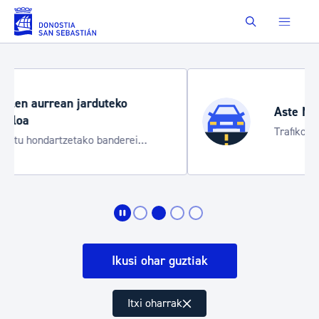
Eduki nagusira joan
Buscar
Aste Nagusia 2026
Trafiko mozketak eta garraio zerbitzu
bereziak
Ikusi ohar guztiak
Itxi oharrak