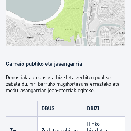
Garraio publiko eta jasangarria
Donostiak autobus eta bizikleta zerbitzu publiko
zabala du, hiri barruko mugikortasuna errazteko eta
modu jasangarrian joan-etorriak egiteko.
DBUS
DBIZI
Hiriko
Zer
Zerbitzu gehiago:
bizikleta-