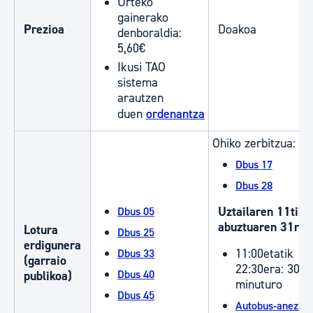
Urteko
gainerako
Prezioa
Doakoa
denboraldia:
5,60€
Ikusi TAO
sistema
arautzen
duen
ordenantza
Ohiko zerbitzua:
Dbus 17
Dbus 28
Uztailaren 11tik
Dbus 05
abuztuaren 31ra
Lotura
Dbus 25
erdigunera
11:00etatik
Dbus 33
(garraio
22:30era: 30
Dbus 40
publikoa)
minuturo
Dbus 45
Autobus-anezka