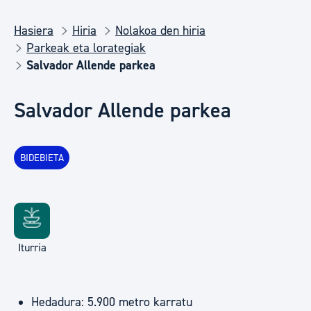
Hasiera
Hiria
Nolakoa den hiria
Parkeak eta lorategiak
Salvador Allende parkea
Salvador Allende parkea
BIDEBIETA
Iturria
Hedadura: 5.900 metro karratu