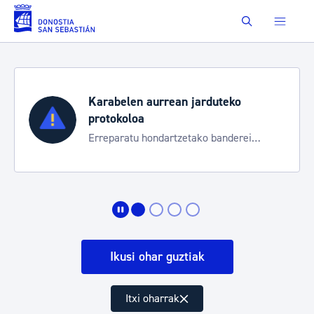
Eduki nagusira joan
Buscar
Karabelen aurrean jarduteko
protokoloa
Erreparatu hondartzetako banderei
egoeraren berri izateko
Ikusi ohar guztiak
Itxi oharrak