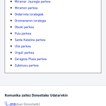
Miramar Jauregia parkea
Miramon parkea
Ondarreta lorategiak
Oroimenaren lorategia
Otxoki parkea
Puiu parkea
Santa Katalina parkea
Ulia parkea
Urgull parkea
Zaragoza Plaza parkea
Zubimusu parkea
Komunika zaitez Donostiako Udalarekin
(doan Donostiatik)
010