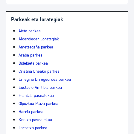
Parkeak eta lorategiak
Aiete parkea
Alderdieder Lorategiak
Ametzagaña parkea
Araba parkea
Bidebieta parkea
Cristina Eneako parkea
Erregina Erregeordea parkea
Eustasio Amilibia parkea
Frantzia pasealekua
Gipuzkoa Plaza parkea
Harria parkea
Kontxa pasealekua
Larratxo parkea