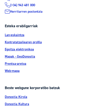
(+34) 943 481 000
Herritarren postontzia
Esteka erabilgarriak
Lan-eskaintza
Kontratatzailearen profila
Egoitza elektronikoa
Mapak - GeoDonostia
Prentsa-aretoa
Web-mapa
Beste webgune korporatibo batzuk
Donostia Kirola
Donostia Kultura