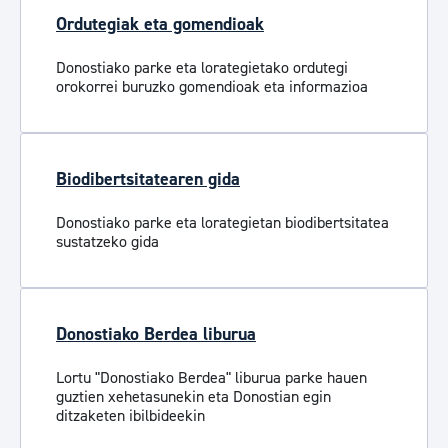
Ordutegiak eta gomendioak
Donostiako parke eta lorategietako ordutegi
orokorrei buruzko gomendioak eta informazioa
Biodibertsitatearen gida
Donostiako parke eta lorategietan biodibertsitatea
sustatzeko gida
Donostiako Berdea liburua
Lortu "Donostiako Berdea" liburua parke hauen
guztien xehetasunekin eta Donostian egin
ditzaketen ibilbideekin