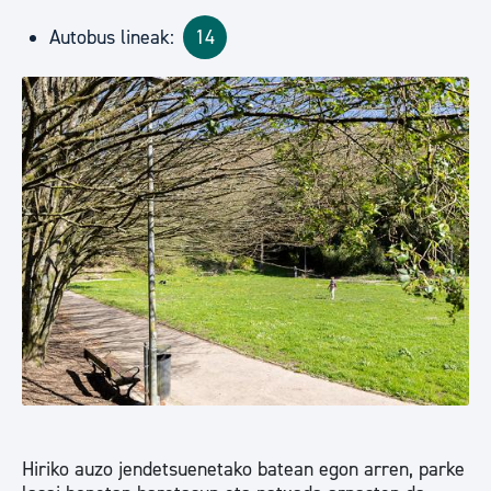
Autobus lineak:
14
Hiriko auzo jendetsuenetako batean egon arren, parke