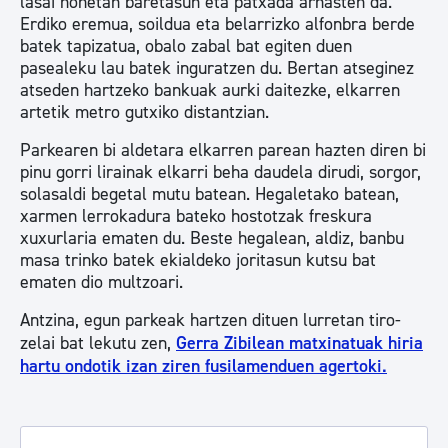
lasai honetan baretasun eta patxada arnasten da.
Erdiko eremua, soildua eta belarrizko alfonbra berde
batek tapizatua, obalo zabal bat egiten duen
pasealeku lau batek inguratzen du. Bertan atseginez
atseden hartzeko bankuak aurki daitezke, elkarren
artetik metro gutxiko distantzian.
Parkearen bi aldetara elkarren parean hazten diren bi
pinu gorri lirainak elkarri beha daudela dirudi, sorgor,
solasaldi begetal mutu batean. Hegaletako batean,
xarmen lerrokadura bateko hostotzak freskura
xuxurlaria ematen du. Beste hegalean, aldiz, banbu
masa trinko batek ekialdeko joritasun kutsu bat
ematen dio multzoari.
Antzina, egun parkeak hartzen dituen lurretan tiro-
zelai bat lekutu zen,
Gerra Zibilean matxinatuak hiria
hartu ondotik izan ziren fusilamenduen agertoki.