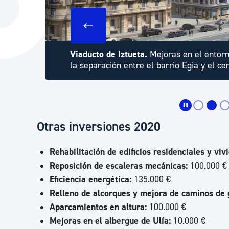
La ciudad
Actualid
La ciudad ahora
Noticias
Descubre la ciudad
Avisos
Viaducto de Iztueta.
Mejoras en el entorn
e
la separación entre el barrio Egia y el ce
La ciudad futura
Agenda cul
Otras inversiones 2020
Rehabilitación de edificios residenciales y viv
Reposición de escaleras mecánicas:
100.000 €
Eficiencia energética:
135.000 €
Relleno de alcorques y mejora de caminos de g
Aparcamientos en altura:
100.000 €
Mejoras en el albergue de Ulía:
10.000 €