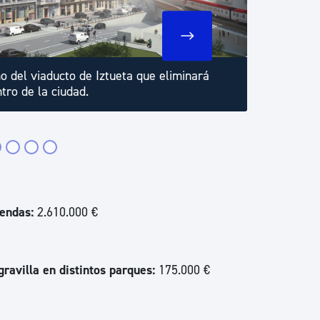
ad
Administración municipal
Tablón de anuncios oficiales
Calendario fiscal
o del viaducto de Iztueta que eliminará
Pu
ntro de la ciudad.
co
tural
Portal de transparencia
pr
iendas:
2.610.000 €
ravilla en distintos parques:
175.000 €