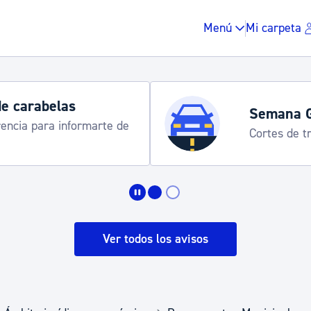
Menú
Mi carpeta
de carabelas
Semana 
rencia para informarte de
Cortes de tr
Impuestos y multas
Vivienda y urbanis
Ver todos los avisos
Espacio público, r