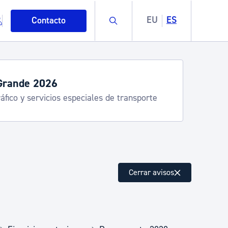
Buscar
EU
ES
Contacto
Grande 2026
áfico y servicios especiales de transporte
mo
Cerrar avisos
esiduos y medioambiente