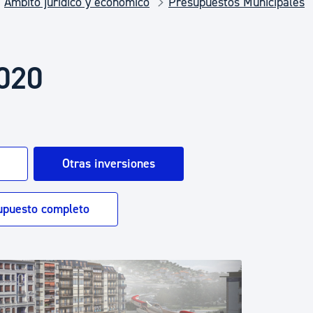
Ámbito jurídico y económico
Presupuestos Municipales
Euskera
Desarrollo económico 
2020
Igualdad, Derechos Hu
Otras inversiones
Cultura
upuesto completo
Turismo