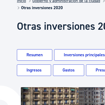
Inicio
Gobierno y administración de la ciudad
Seguridad ciudadana y emergencias
Otras inversiones 2020
Salud Pública, animales y consumo
Otras inversiones 
Infancia y juventud
Resumen
Inversiones principales
Participación ciudadana y asociacionismo
Ingresos
Gastos
Pres
Deporte