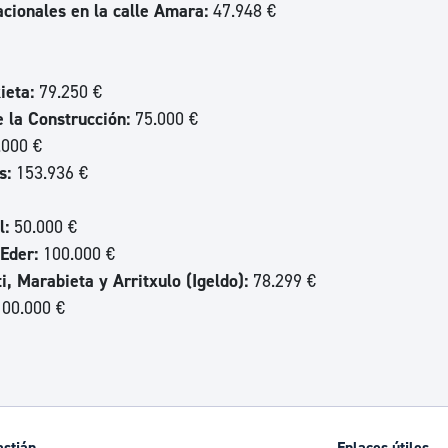
cionales en la calle Amara:
47.948 €
ieta:
79.250 €
e la Construcción:
75.000 €
000 €
s:
153.936 €
l:
50.000 €
Eder:
100.000 €
, Marabieta y Arritxulo (Igeldo):
78.299 €
100.000 €
astián
Enlaces útiles