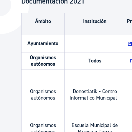
Documentación 2021
La ciudad
Actualid
La ciudad ahora
Noticias
Ámbito
Institución
Pr
Descubre la ciudad
Avisos
La ciudad futura
Agenda cul
Ayuntamiento
P
Organismos
Todos
P
autónomos
Organismos
Donostiatik - Centro
autónomos
Informatico Municipal
Organismos
Escuela Municipal de
autónomos
Musica y Danza