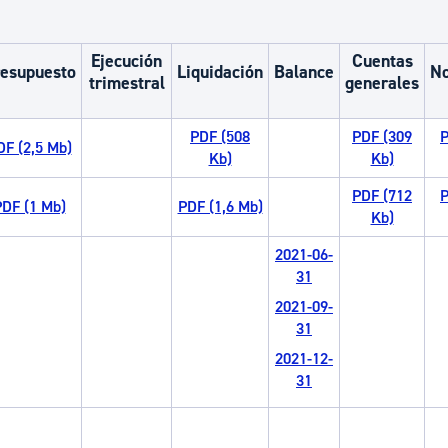
ad
Administración municipal
Tablón de anuncios oficiales
Ejecución
Cuentas
esupuesto
Liquidación
Balance
No
trimestral
generales
Calendario fiscal
tural
Portal de transparencia
PDF (508
PDF (309
P
DF (2,5 Mb)
Kb)
Kb)
PDF (712
P
DF (1 Mb)
PDF (1,6 Mb)
Kb)
2021-06-
31
2021-09-
31
2021-12-
31