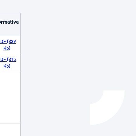
Catálogo de trámites
rmativa
Ayuda a la tramitación
DF (339
Kb)
DF (315
Kb)