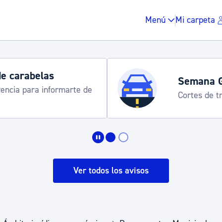
Menú
Mi carpeta
de carabelas
Semana 
rencia para informarte de
Cortes de tr
Impuestos y multas
Vivienda y urbanis
Ver todos los avisos
Espacio público, r