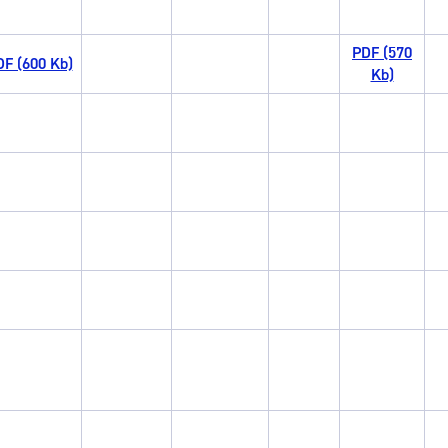
PDF (570
F (600 Kb)
Kb)