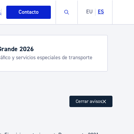
Buscar
EU
ES
Contacto
Grande 2026
áfico y servicios especiales de transporte
mo
Cerrar avisos
esiduos y medioambiente