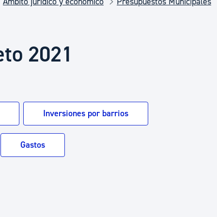
Ámbito jurídico y económico
Presupuestos Municipales
Euskera
Desarrollo económico 
eto 2021
Igualdad, Derechos Hu
Inversiones por barrios
Cultura
Gastos
Turismo