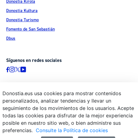
Donostia Kirola
Donostia Kultura
Donostia Turismo
Fomento de San Sebastián
Dbus
Síguenos en redes sociales
Donostia.eus usa cookies para mostrar contenidos
© Donostiako Udala - Ayuntamiento de Donostia / San Sebastián
personalizados, analizar tendencias y llevar un
Ijentea 1, 20003 Donostia / San Sebastián
seguimiento de los movimientos de los usuarios. Acepte
Aviso legal
todas las cookies para disfrutar de la mejor experiencia
Política de privacidad
posible en nuestro sitio web, o bien administre sus
preferencias.
Consulte la Política de cookies
Política de cookies