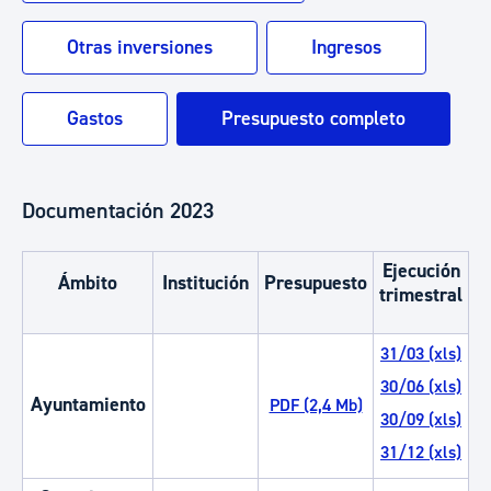
Otras inversiones
Ingresos
Gastos
Presupuesto completo
Documentación 2023
Ejecución
Ámbito
Institución
Presupuesto
L
trimestral
31/03 (xls)
30/06 (xls)
Ayuntamiento
PDF (2,4 Mb)
P
30/09 (xls)
31/12 (xls)