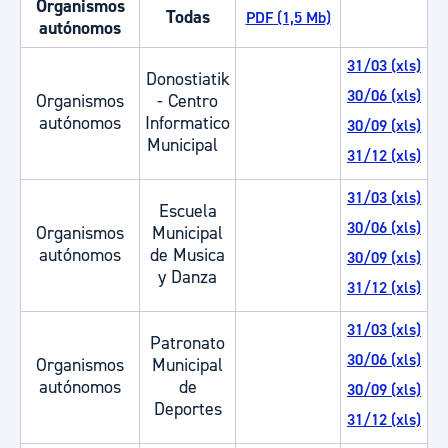
Organismos
Todas
PDF (1,5 Mb)
P
autónomos
31/03 (xls)
Donostiatik
30/06 (xls)
Organismos
- Centro
autónomos
Informatico
30/09 (xls)
Municipal
31/12 (xls)
31/03 (xls)
Escuela
30/06 (xls)
Organismos
Municipal
PD
autónomos
de Musica
30/09 (xls)
y Danza
31/12 (xls)
31/03 (xls)
Patronato
30/06 (xls)
Organismos
Municipal
PD
autónomos
de
30/09 (xls)
Deportes
31/12 (xls)