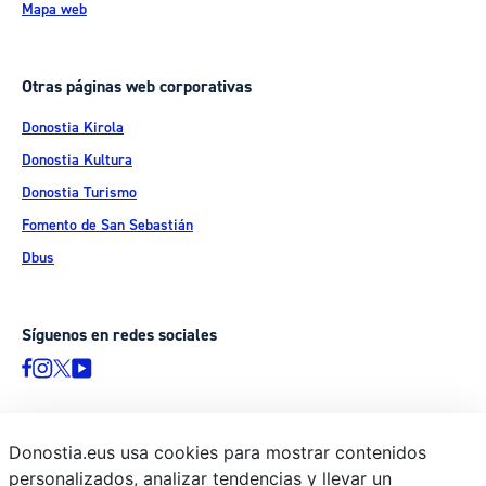
Mapa web
Otras páginas web corporativas
Donostia Kirola
Donostia Kultura
Donostia Turismo
Fomento de San Sebastián
Dbus
Síguenos en redes sociales
Donostia.eus usa cookies para mostrar contenidos
© Donostiako Udala - Ayuntamiento de Donostia / San Sebastián
personalizados, analizar tendencias y llevar un
Ijentea 1, 20003 Donostia / San Sebastián