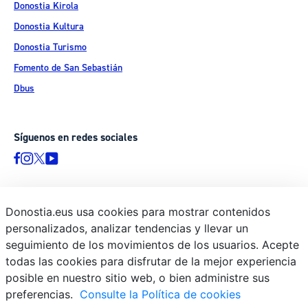
Donostia Kirola
Donostia Kultura
Donostia Turismo
Fomento de San Sebastián
Dbus
Síguenos en redes sociales
Donostia.eus usa cookies para mostrar contenidos
© Donostiako Udala - Ayuntamiento de Donostia / San Sebastián
personalizados, analizar tendencias y llevar un
Ijentea 1, 20003 Donostia / San Sebastián
seguimiento de los movimientos de los usuarios. Acepte
Aviso legal
todas las cookies para disfrutar de la mejor experiencia
Política de privacidad
posible en nuestro sitio web, o bien administre sus
preferencias.
Consulte la Política de cookies
Política de cookies