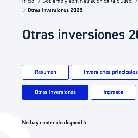
Inicio
Gobierno y administración de la ciudad
Seguridad ciudadana y emergencias
Otras inversiones 2025
Salud Pública, animales y consumo
Otras inversiones 
Infancia y juventud
Resumen
Inversiones principales
Participación ciudadana y asociacionismo
Otras inversiones
Ingresos
Deporte
No hay contenido disponible.