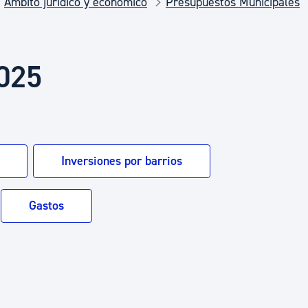
Ámbito jurídico y económico
Presupuestos Municipales
Euskera
Desarrollo económico 
2025
Igualdad, Derechos Hu
Inversiones por barrios
Cultura
Gastos
Turismo