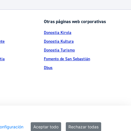
Catálogo de trámites
Otras páginas web corporativas
Ayuda a la tramitación
Donostia Kirola
nte
Donostia Kultura
Donostia Turismo
tia
Fomento de San Sebastián
Dbus
ítica de privacidad
Política de cookies
Declaración de accesibilidad
onfiguración
Aceptar todo
Rechazar todas