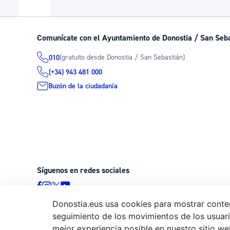
La ciudad
Actualid
La ciudad ahora
Noticias
Comunícate con el Ayuntamiento de Donostia / San Seb
Descubre la ciudad
Avisos
(gratuito desde Donostia / San Sebastián)
010
La ciudad futura
Agenda cul
(+34) 943 481 000
Buzón de la ciudadanía
Síguenos en redes sociales
Donostia.eus usa cookies para mostrar conten
seguimiento de los movimientos de los usuario
© Donostiako Udala - Ayuntamiento de Donostia / San Sebastián
mejor experiencia posible en nuestro sitio we