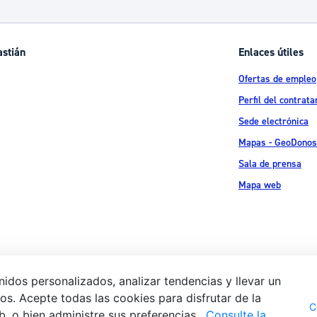
ad
Administración municipal
Tablón de anuncios oficiales
astián
Enlaces útiles
Calendario fiscal
Ofertas de empleo
tural
Portal de transparencia
Perfil del contrata
Sede electrónica
Mapas - GeoDonos
Sala de prensa
Mapa web
idos personalizados, analizar tendencias y llevar un
s. Acepte todas las cookies para disfrutar de la
Aviso legal
Pol
 Ijentea 1,
C
b, o bien administre sus preferencias.
Consulte la