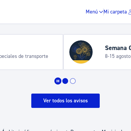
Menú
Mi carpeta
Semana G
speciales de transporte
8-15 agosto
Impuestos y multas
Vivienda y urbanis
Ver todos los avisos
Espacio público, r