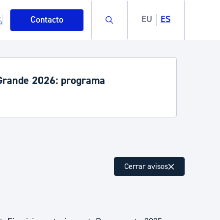
Buscar
EU
ES
Contacto
rande 2026: programa
mo
Cerrar avisos
esiduos y medioambiente