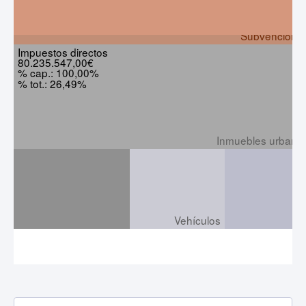
Subvenciones
Impuestos directos
80.235.547,00€
% cap.: 100,00%
% tot.: 26,49%
Inmuebles urbano
Vehículos