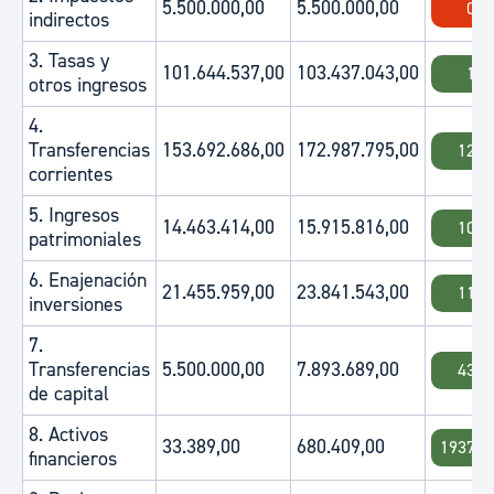
5.500.000,00
5.500.000,00
0.0
indirectos
3. Tasas y
101.644.537,00
103.437.043,00
1.7
otros ingresos
4.
Transferencias
153.692.686,00
172.987.795,00
12.5
corrientes
5. Ingresos
14.463.414,00
15.915.816,00
10.0
patrimoniales
6. Enajenación
21.455.959,00
23.841.543,00
11.1
inversiones
7.
Transferencias
5.500.000,00
7.893.689,00
43.5
de capital
8. Activos
33.389,00
680.409,00
1937.8
financieros