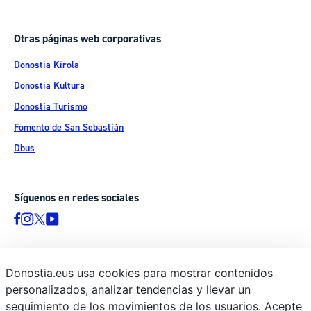
Otras páginas web corporativas
Donostia Kirola
Donostia Kultura
Donostia Turismo
Fomento de San Sebastián
Dbus
Síguenos en redes sociales
Donostia.eus usa cookies para mostrar contenidos
© Donostiako Udala - Ayuntamiento de Donostia / San Sebastián
personalizados, analizar tendencias y llevar un
Ijentea 1, 20003 Donostia / San Sebastián
seguimiento de los movimientos de los usuarios. Acepte