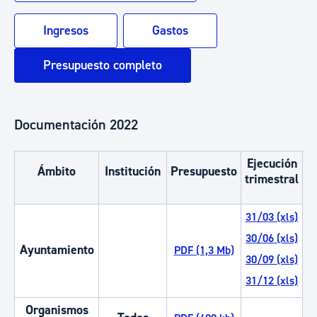
Ingresos
Gastos
Presupuesto completo
Documentación 2022
Ejecución
Ámbito
Institución
Presupuesto
L
trimestral
31/03 (xls)
30/06 (xls)
P
Ayuntamiento
PDF (1,3 Mb)
30/09 (xls)
31/12 (xls)
Organismos
P