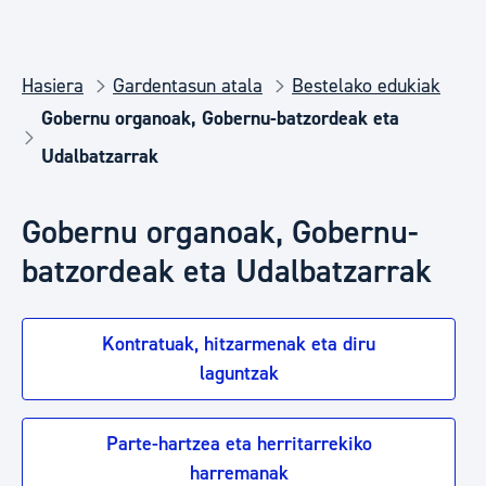
Hasiera
Gardentasun atala
Bestelako edukiak
Gobernu organoak, Gobernu-batzordeak eta
Udalbatzarrak
Gobernu organoak, Gobernu-
batzordeak eta Udalbatzarrak
Kontratuak, hitzarmenak eta diru
laguntzak
Parte-hartzea eta herritarrekiko
harremanak