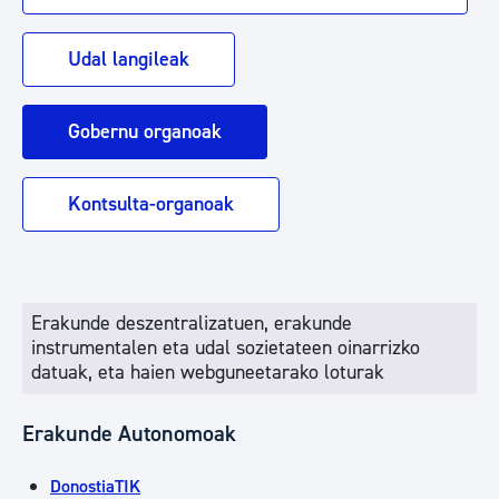
Udal langileak
Gobernu organoak
Kontsulta-organoak
Erakunde deszentralizatuen, erakunde
instrumentalen eta udal sozietateen oinarrizko
datuak, eta haien webguneetarako loturak
Erakunde Autonomoak
DonostiaTIK