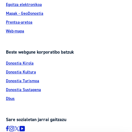
Egoitza elektronikoa
Mapak - GeoDonostia
Prentsa-aretoa
Web-mapa
Beste webgune korporatibo batzuk
Donostia Kirola
Donostia Kultura
Donostia Turismoa
Donostia Sustapena
Dbus
Sare sozialetan jarrai gaitzazu