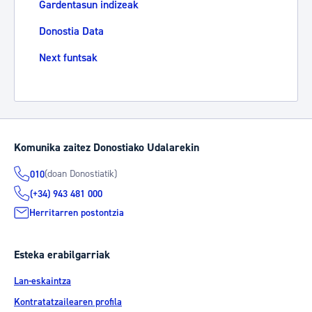
Gardentasun indizeak
Donostia Data
Next funtsak
Komunika zaitez Donostiako Udalarekin
(doan Donostiatik)
010
(+34) 943 481 000
Herritarren postontzia
Esteka erabilgarriak
Lan-eskaintza
Kontratatzailearen profila