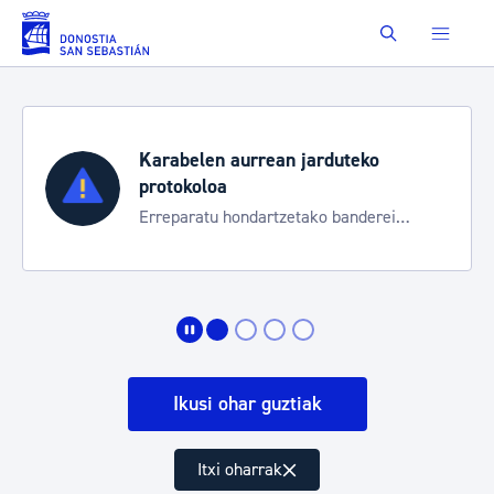
Eduki nagusira joan
Buscar
Karabelen aurrean jarduteko
protokoloa
Erreparatu hondartzetako banderei
egoeraren berri izateko
Ikusi ohar guztiak
Itxi oharrak