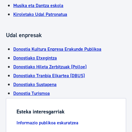
Musika eta Dantza eskola
Kiroletako Udal Patronatua
Udal enpresak
Donostia Kultura Enpresa Erakunde Publikoa
Donostiako Etxegintza
Donostiako Hileta Zerbitzuak (Polloe)
Donostiako Tranbia Elkartea (DBUS)
Donostiako Sustapena
Donostia Turismoa
Esteka interesgarriak
Informazio publikoa eskuratzea