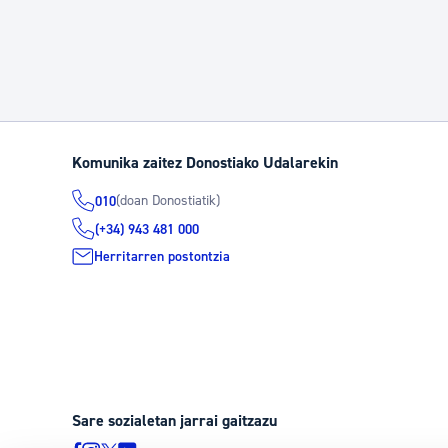
Komunika zaitez Donostiako Udalarekin
(doan Donostiatik)
010
(+34) 943 481 000
Herritarren postontzia
Sare sozialetan jarrai gaitzazu