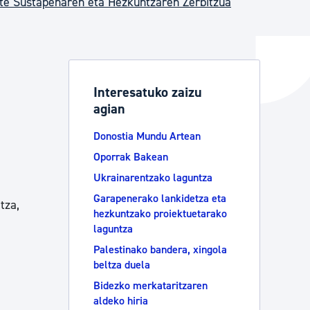
te Sustapenaren eta Hezkuntzaren Zerbitzua
ta enplegua
Interesatuko zaizu
agian
ubideak eta bizikidetza
Donostia Mundu Artean
Oporrak Bakean
Ukrainarentzako laguntza
Garapenerako lankidetza eta
tza,
hezkuntzako proiektuetarako
laguntza
Palestinako bandera, xingola
beltza duela
Bidezko merkataritzaren
aldeko hiria