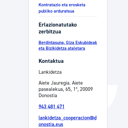
Kontratazio eta erosketa
Izapideen katalogoa
publiko arduratsua
Erlazionatutako
Tramitaziorako laguntza
zerbitzua
Berdintasuna, Giza Eskubideak
eta Bizikidetza ataletara
Kontaktua
Lankidetza
Aiete Jauregia. Aiete
pasealekua, 65, 1º, 20009
Donostia
943 481 471
lankidetza_cooperacion@d
onostia.eus