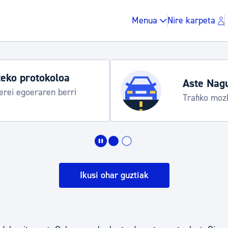
Menua
Nire karpeta
eko protokoloa
Aste Nag
rei egoeraren berri
Trafiko moz
Zergak eta isunak
Etxebizitza eta hirig
Ikusi ohar guztiak
Gune publikoa, ho