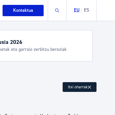
Buscar
EU
ES
Kontaktua
usia 2026
ketak eta garraio zerbitzu bereziak
intza
Itxi oharrak
ndakinak eta ingurumena