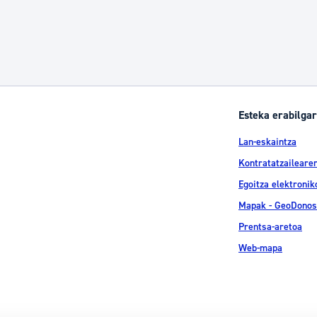
Esteka erabilgar
Lan-eskaintza
Kontratatzailearen
Egoitza elektronik
Mapak - GeoDonos
Prentsa-aretoa
Web-mapa