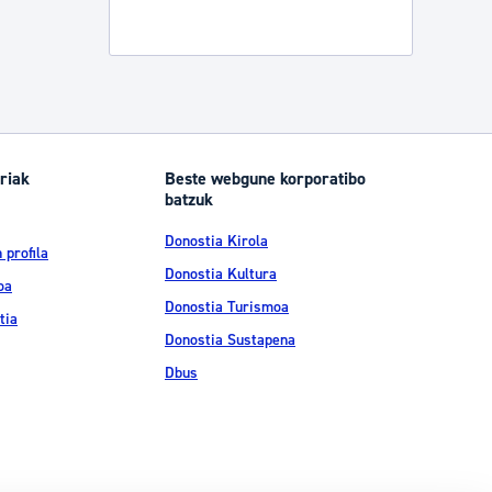
riak
Beste webgune korporatibo
batzuk
Donostia Kirola
 profila
Donostia Kultura
oa
Donostia Turismoa
tia
Donostia Sustapena
Dbus