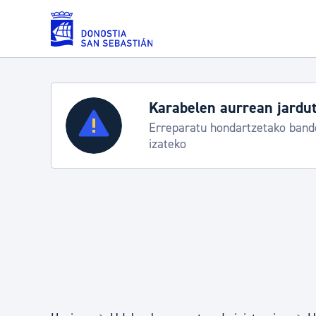
Eduki nagusira joan
Karabelen aurrean jardut
Zerbitzuak
Erreparatu hondartzetako bande
izateko
Errolda eta gai pertsonalak
Gizarte-zerbitzuak
Mugikortasuna