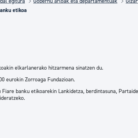
dal egitura
Gobernu arloak eta departamentuak
Gizar
Euskara
anku etikoa
Garapen ekonomikoa e
Berdintasuna, Giza Esk
oakin elkarlanerako hitzarmena sinatzen du.
Kultura
000 eurokin Zorroaga Fundazioan.
 Fiare banku etikoarekin Lankidetza, berdintasuna, Partaide
Turismoa
ideratzeko.