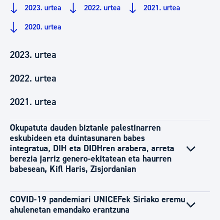
2023. urtea
2022. urtea
2021. urtea
2020. urtea
2023. urtea
2022. urtea
2021. urtea
Okupatuta dauden biztanle palestinarren
eskubideen eta duintasunaren babes
integratua, DIH eta DIDHren arabera, arreta
berezia jarriz genero-ekitatean eta haurren
babesean, Kifl Haris, Zisjordanian
COVID-19 pandemiari UNICEFek Siriako eremu
ahulenetan emandako erantzuna