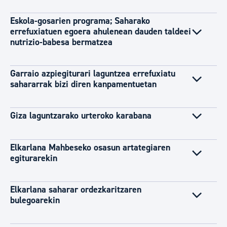
Eskola-gosarien programa; Saharako
errefuxiatuen egoera ahulenean dauden taldeei
nutrizio-babesa bermatzea
Garraio azpiegiturari laguntzea errefuxiatu
sahararrak bizi diren kanpamentuetan
Giza laguntzarako urteroko karabana
Elkarlana Mahbeseko osasun artategiaren
egiturarekin
Elkarlana saharar ordezkaritzaren
bulegoarekin