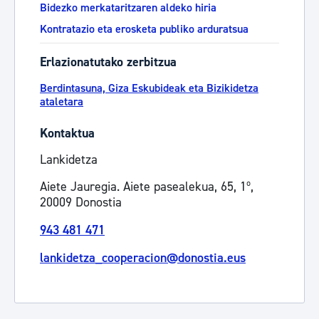
Bidezko merkataritzaren aldeko hiria
Kontratazio eta erosketa publiko arduratsua
Erlazionatutako zerbitzua
Berdintasuna, Giza Eskubideak eta Bizikidetza
ataletara
Kontaktua
Lankidetza
Aiete Jauregia. Aiete pasealekua, 65, 1º,
20009 Donostia
943 481 471
lankidetza_cooperacion@donostia.eus