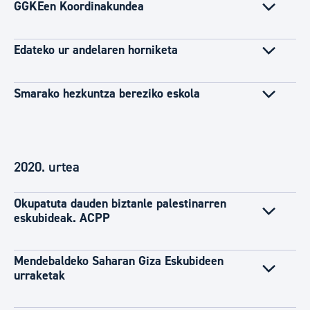
GGKEen Koordinakundea
Edateko ur andelaren horniketa
Smarako hezkuntza bereziko eskola
2020. urtea
Okupatuta dauden biztanle palestinarren
eskubideak. ACPP
Mendebaldeko Saharan Giza Eskubideen
urraketak