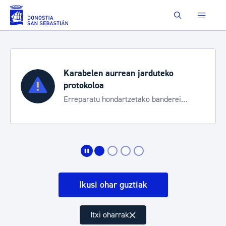
Eduki nagusira joan
Buscar
Karabelen aurrean jarduteko
protokoloa
Erreparatu hondartzetako banderei
egoeraren berri izateko
Ikusi ohar guztiak
Itxi oharrak