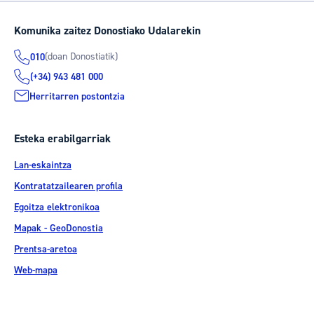
Komunika zaitez Donostiako Udalarekin
(doan Donostiatik)
010
(+34) 943 481 000
Herritarren postontzia
Esteka erabilgarriak
Lan-eskaintza
Kontratatzailearen profila
Egoitza elektronikoa
Mapak - GeoDonostia
Prentsa-aretoa
Web-mapa