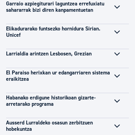
Garraio azpiegiturari laguntzea errefuxiatu
sahararrak bizi diren kanpamentuetan
Elikadurarako funtsezko hornidura Sirian.
Unicef
Larrialdia arintzen Lesbosen, Grezian
El Paraiso herixkan ur edangarriaren sistema
eraikitzea
Habanako erdigune historikoan gizarte-
arretarako programa
Ausserd Lurraldeko osasun zerbitzuen
hobekuntza