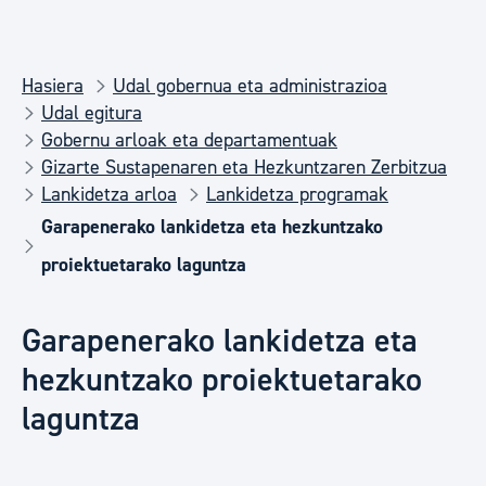
Hasiera
Udal gobernua eta administrazioa
Udal egitura
Gobernu arloak eta departamentuak
Gizarte Sustapenaren eta Hezkuntzaren Zerbitzua
Lankidetza arloa
Lankidetza programak
Garapenerako lankidetza eta hezkuntzako
proiektuetarako laguntza
Garapenerako lankidetza eta
hezkuntzako proiektuetarako
laguntza