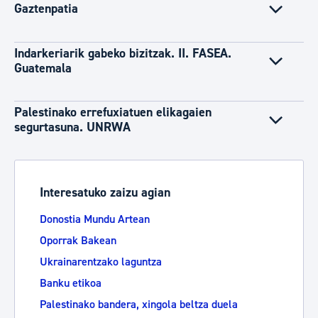
Gaztenpatia
Indarkeriarik gabeko bizitzak. II. FASEA.
Guatemala
Palestinako errefuxiatuen elikagaien
segurtasuna. UNRWA
Interesatuko zaizu agian
Donostia Mundu Artean
Oporrak Bakean
Ukrainarentzako laguntza
Banku etikoa
Palestinako bandera, xingola beltza duela