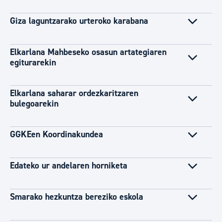
Giza laguntzarako urteroko karabana
Elkarlana Mahbeseko osasun artategiaren
egiturarekin
Elkarlana saharar ordezkaritzaren
bulegoarekin
GGKEen Koordinakundea
Edateko ur andelaren horniketa
Smarako hezkuntza bereziko eskola