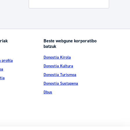
riak
Beste webgune korporatibo
batzuk
Donostia Kirola
 profila
Donostia Kultura
oa
Donostia Turismoa
tia
Donostia Sustapena
Dbus