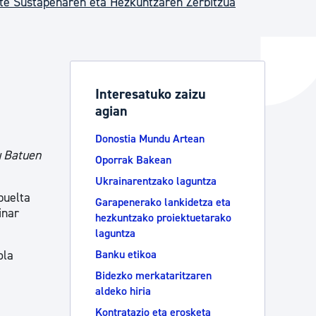
te Sustapenaren eta Hezkuntzaren Zerbitzua
ta enplegua
Interesatuko zaizu
agian
ubideak eta bizikidetza
Donostia Mundu Artean
u Batuen
Oporrak Bakean
Ukrainarentzako laguntza
buelta
Garapenerako lankidetza eta
inar
hezkuntzako proiektuetarako
laguntza
ola
Banku etikoa
Bidezko merkataritzaren
aldeko hiria
Kontratazio eta erosketa