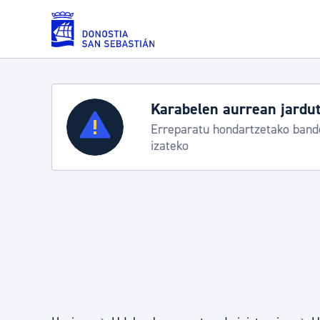
Eduki nagusira joan
Karabelen aurrean jardut
Zerbitzuak
Erreparatu hondartzetako bande
izateko
Errolda eta gai pertsonalak
Gizarte-zerbitzuak
Mugikortasuna