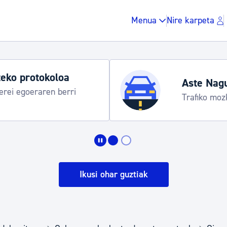
Menua
Nire karpeta
eko protokoloa
Aste Nag
rei egoeraren berri
Trafiko moz
Zergak eta isunak
Etxebizitza eta hirig
Ikusi ohar guztiak
Gune publikoa, ho