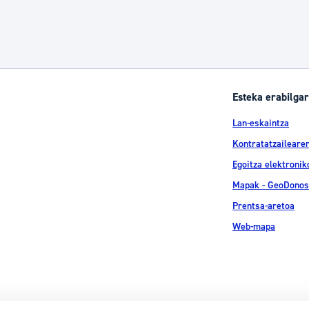
Esteka erabilgar
Lan-eskaintza
Kontratatzailearen
Egoitza elektronik
Mapak - GeoDonos
Prentsa-aretoa
Web-mapa