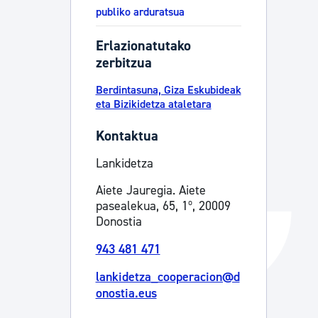
publiko arduratsua
Izapideen katalogoa
Erlazionatutako
zerbitzua
Tramitaziorako laguntza
Berdintasuna, Giza Eskubideak
eta Bizikidetza ataletara
Kontaktua
Lankidetza
Aiete Jauregia. Aiete
pasealekua, 65, 1º, 20009
Donostia
943 481 471
lankidetza_cooperacion@d
onostia.eus