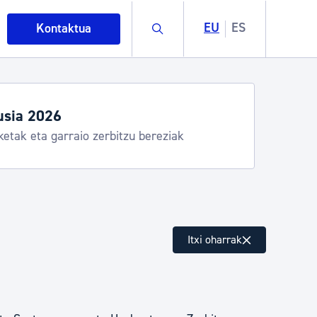
Buscar
EU
ES
Kontaktua
usia 2026
ketak eta garraio zerbitzu bereziak
intza
Itxi oharrak
ndakinak eta ingurumena