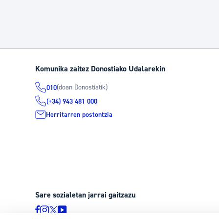
Komunika zaitez Donostiako Udalarekin
(doan Donostiatik)
010
(+34) 943 481 000
Herritarren postontzia
Sare sozialetan jarrai gaitzazu