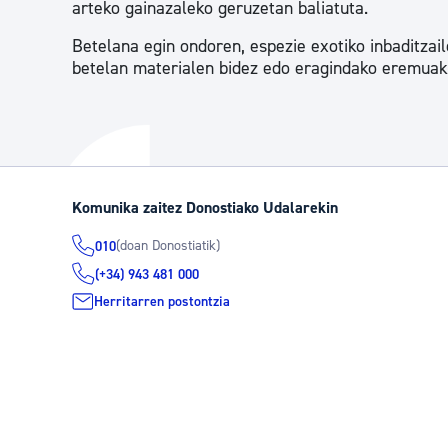
arteko gainazaleko geruzetan baliatuta.
Betelana egin ondoren, espezie exotiko inbaditzai
betelan materialen bidez edo eragindako eremuak 
Komunika zaitez Donostiako Udalarekin
(doan Donostiatik)
010
(+34) 943 481 000
Herritarren postontzia