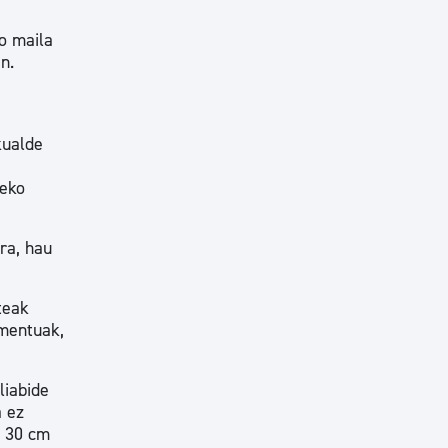
io maila
n.
kualde
zeko
ira, hau
teak
ementuak,
liabide
a ez
k 30 cm