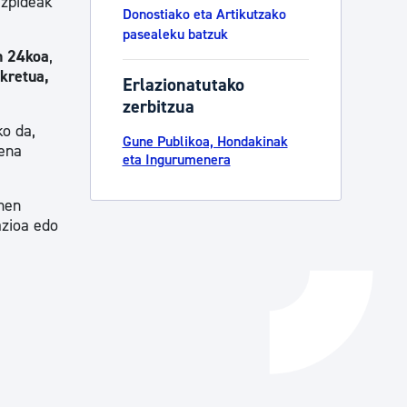
izpideak
Donostiako eta Artikutzako
Izapideen katalogoa
pasealeku batzuk
n 24koa
,
kretua,
Erlazionatutako
Tramitaziorako laguntza
zerbitzua
ko da,
Gune Publikoa, Hondakinak
mena
eta Ingurumenera
men
azioa edo