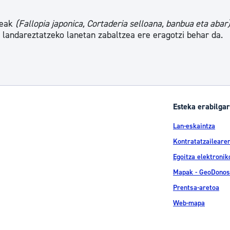
leak
(Fallopia japonica, Cortaderia selloana, banbua eta abar
landareztatzeko lanetan zabaltzea ere eragotzi behar da.
Esteka erabilgar
Lan-eskaintza
Kontratatzailearen
Egoitza elektronik
Mapak - GeoDonos
Prentsa-aretoa
Web-mapa