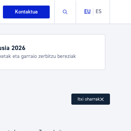
Buscar
EU
ES
Kontaktua
usia 2026
ketak eta garraio zerbitzu bereziak
intza
Itxi oharrak
ndakinak eta ingurumena