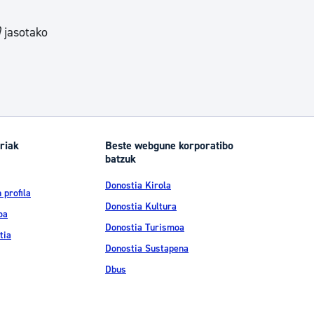
)
jasotako
riak
Beste webgune korporatibo
batzuk
Donostia Kirola
 profila
Donostia Kultura
oa
Donostia Turismoa
tia
Donostia Sustapena
Dbus