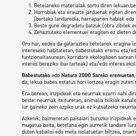
Betelaneko materialak sortu diren lekuan be
Harrobiak eta erauzte jarduerak egiten diren
(bertako landaredia, harraparien habiak edo 
Beste gune degradatu batzuk (obra zibilek ed
Zehaztutako elementuei eragiten ez dieten 
Oro har, xedea da galaraztea betelanek eragina i
intereseko habitatetan, babestutako eremu eta/ed
funtzionaltasunean, korridore ekologikoen sarean 
interes bereziko ibai tarteak) eta/edo interes ek
Babestutako
edo
Natura 2000 Sareko eremuetan
da, lekua babes estatus hori lortzea eragin zuten
Era berean, irizpideak eta neurriak ezarri nahi d
beste: neurriak itxituretan, animalia txikiak kana
lur gaineko zein azpiko urak ez kutsatzeko neurri
Azkenik, baimenetan paisaiari buruzko irizpideak e
mugatua baita, betelana egin aurretik landare lur
duten kabailoi edo meta isolatuetan biltzea, onar