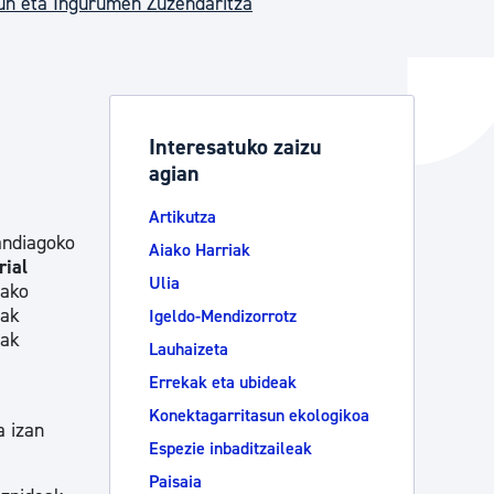
un eta Ingurumen Zuzendaritza
ta enplegua
Interesatuko zaizu
agian
ubideak eta bizikidetza
Artikutza
andiagoko
Aiako Harriak
rial
Ulia
tako
nak
Igeldo-Mendizorrotz
oak
Lauhaizeta
Errekak eta ubideak
Konektagarritasun ekologikoa
a izan
Espezie inbaditzaileak
Paisaia