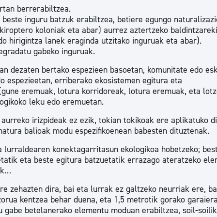
rtan berrerabiltzea.
 beste inguru batzuk erabiltzea, betiere egungo naturalizaz
kiroptero koloniak eta abar) aurrez aztertzeko baldintzareki
o hirigintza lanek eraginda utzitako inguruak eta abar).
degradatu gabeko inguruak.
zan dezaten bertako espezieen basoetan, komunitate edo es
o espezieetan, erriberako ekosistemen egitura eta
(gune eremuak, lotura korridoreak, lotura eremuak, eta lot
ologikoko leku edo eremuetan.
, aurreko irizpideak ez ezik, tokian tokikoak ere aplikatuko d
 natura balioak modu espezifikoenean babesten dituztenak.
ira lurraldearen konektagarritasun ekologikoa hobetzeko; bes
letatik eta beste egitura batzuetatik errazago ateratzeko el
ak…
re zehazten dira, bai eta lurrak ez galtzeko neurriak ere, ba
zorua kentzea behar duena, eta 1,5 metrotik gorako garaier
tu gabe betelanerako elementu moduan erabiltzea, soil-soili