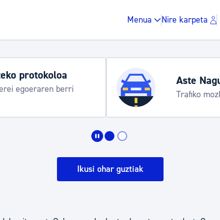
Menua
Nire karpeta
eko protokoloa
Aste Nag
rei egoeraren berri
Trafiko moz
Zergak eta isunak
Etxebizitza eta hirig
Ikusi ohar guztiak
Gune publikoa, ho