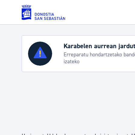
Eduki nagusira joan
Karabelen aurrean jardut
Zerbitzuak
Erreparatu hondartzetako bande
izateko
Errolda eta gai pertsonalak
Gizarte-zerbitzuak
Mugikortasuna