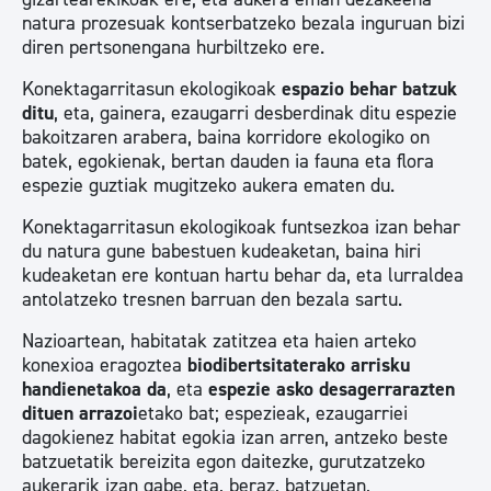
natura prozesuak kontserbatzeko bezala inguruan bizi
diren pertsonengana hurbiltzeko ere.
Konektagarritasun ekologikoak
espazio behar batzuk
ditu
, eta, gainera, ezaugarri desberdinak ditu espezie
bakoitzaren arabera, baina korridore ekologiko on
batek, egokienak, bertan dauden ia fauna eta flora
espezie guztiak mugitzeko aukera ematen du.
Konektagarritasun ekologikoak funtsezkoa izan behar
du natura gune babestuen kudeaketan, baina hiri
kudeaketan ere kontuan hartu behar da, eta lurraldea
antolatzeko tresnen barruan den bezala sartu.
Nazioartean, habitatak zatitzea eta haien arteko
konexioa eragoztea
biodibertsitaterako arrisku
handienetakoa da
, eta
espezie asko desagerrarazten
dituen arrazoi
etako bat; espezieak, ezaugarriei
dagokienez habitat egokia izan arren, antzeko beste
batzuetatik bereizita egon daitezke, gurutzatzeko
aukerarik izan gabe, eta, beraz, batzuetan,