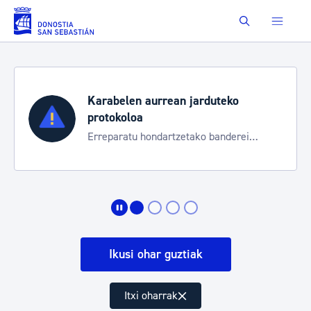
Eduki nagusira joan
Buscar
Karabelen aurrean jarduteko
protokoloa
Erreparatu hondartzetako banderei
egoeraren berri izateko
Ikusi ohar guztiak
Itxi oharrak