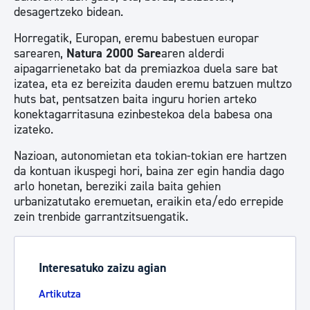
desagertzeko bidean.
Horregatik, Europan, eremu babestuen europar
sarearen,
Natura 2000 Sare
aren alderdi
aipagarrienetako bat da premiazkoa duela sare bat
izatea, eta ez bereizita dauden eremu batzuen multzo
huts bat, pentsatzen baita inguru horien arteko
konektagarritasuna ezinbestekoa dela babesa ona
izateko.
Nazioan, autonomietan eta tokian-tokian ere hartzen
da kontuan ikuspegi hori, baina zer egin handia dago
arlo honetan, bereziki zaila baita gehien
urbanizatutako eremuetan, eraikin eta/edo errepide
zein trenbide garrantzitsuengatik.
Interesatuko zaizu agian
Artikutza