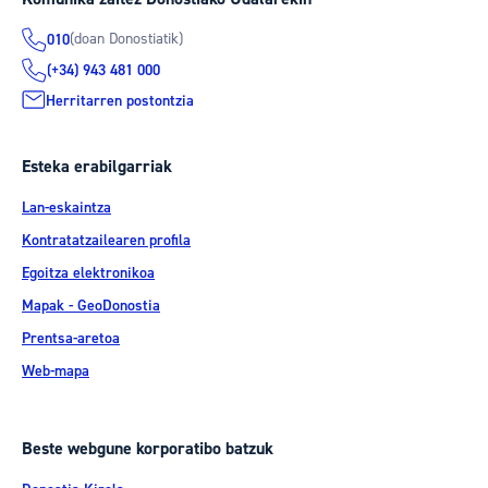
(doan Donostiatik)
010
(+34) 943 481 000
Herritarren postontzia
Esteka erabilgarriak
Lan-eskaintza
Kontratatzailearen profila
Egoitza elektronikoa
Mapak - GeoDonostia
Prentsa-aretoa
Web-mapa
Beste webgune korporatibo batzuk