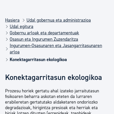
Hasiera
Udal gobernua eta administrazioa
Udal egitura
Gobernu arloak eta departamentuak
Osasun eta Ingurumen Zuzendaritza
Ingurumen-Osasunaren eta Jasangarritasunaren
arloa
Konektagarritasun ekologikoa
Konektagarritasun ekologikoa
Prozesu horiek gertatu ahal izateko jarraitutasun
fisikoaren beharra askotan eteten da lurraren
erabileretan gertatutako aldaketaren ondoriozko
degradazioak, hirigintza presioak eta herriak eta
hiriak lotzen dituzten (errepideak, trenbideak,