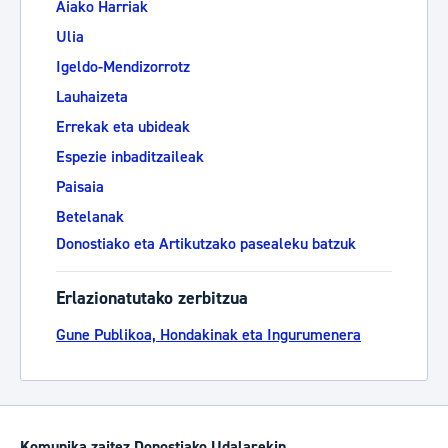
Aiako Harriak
Ulia
Igeldo-Mendizorrotz
Lauhaizeta
Errekak eta ubideak
Espezie inbaditzaileak
Paisaia
Betelanak
Donostiako eta Artikutzako pasealeku batzuk
Erlazionatutako zerbitzua
Gune Publikoa, Hondakinak eta Ingurumenera
Komunika zaitez Donostiako Udalarekin