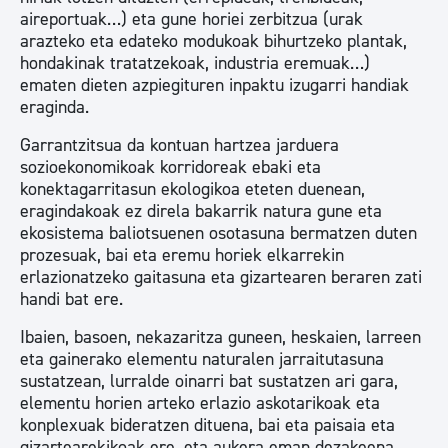
aireportuak…) eta gune horiei zerbitzua (urak
arazteko eta edateko modukoak bihurtzeko plantak,
hondakinak tratatzekoak, industria eremuak…)
ematen dieten azpiegituren inpaktu izugarri handiak
eraginda.
Garrantzitsua da kontuan hartzea jarduera
sozioekonomikoak korridoreak ebaki eta
konektagarritasun ekologikoa eteten duenean,
eragindakoak ez direla bakarrik natura gune eta
ekosistema baliotsuenen osotasuna bermatzen duten
prozesuak, bai eta eremu horiek elkarrekin
erlazionatzeko gaitasuna eta gizartearen beraren zati
handi bat ere.
Ibaien, basoen, nekazaritza guneen, heskaien, larreen
eta gainerako elementu naturalen jarraitutasuna
sustatzean, lurralde oinarri bat sustatzen ari gara,
elementu horien arteko erlazio askotarikoak eta
konplexuak bideratzen dituena, bai eta paisaia eta
gizartearekikoak ere, eta aukera eman dezakeena