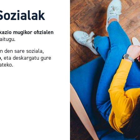
Sozialak
kazio mugikor ofizialen
aitugu.
 den sare soziala,
o
, eta deskargatu gure
ateko.