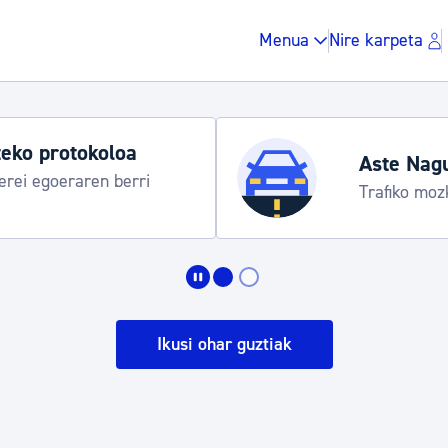
Menua
Nire karpeta
Udako ordut
araua
Udalinfo, Dono
Urgull, Honda
Zergak eta isunak
Etxebizitza eta hirig
Ikusi ohar guztiak
Gune publikoa, ho