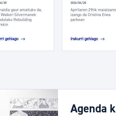
04/30
2026/04/28
aldia gaur amaituko da,
Apirilaren 29tik maiatzare
 Walker-Silvermanek
izango da Cristina Enea
ndutako Rebuilding
parkean
rekin
rri gehiago
Irakurri gehiago
Agenda k