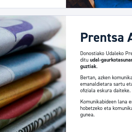
Prentsa 
Donostiako Udaleko Pre
ditu
udal-gaurkotasunar
guztiak
.
Bertan, azken komunika
emanaldietara sartu eta
ofiziala eskura daiteke.
Komunikabideen lana er
hobetzeko eta komunika
gunea.