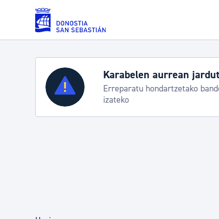
Eduki nagusira joan
Zerbitzuak
Aste Nagusia 2026: egit
Abuztuak 8-15
Errolda eta gai pertsonalak
Gizarte-zerbitzuak
Mugikortasuna