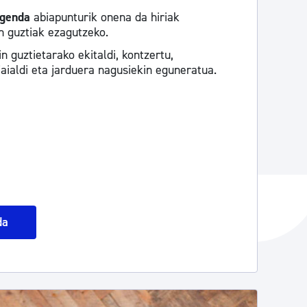
agenda
abiapunturik onena da hiriak
n guztiak ezagutzeko.
in guztietarako ekitaldi, kontzertu,
jaialdi eta jarduera nagusiekin eguneratua.
da