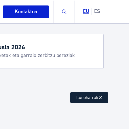
Buscar
EU
ES
Kontaktua
egiak eta zerbitzuak
stia Kirola, Donostia Kultura, San Telmo,
lea, Turismoa
intza
Itxi oharrak
ndakinak eta ingurumena