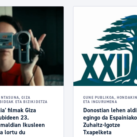
INTASUNA, GIZA
GUNE PUBLIKOA, HONDAKI
BIDEAK ETA BIZIKIDETZA
ETA INGURUMENA
ia' filmak Giza
Donostian lehen aldi
ubideen 23.
egingo da Espainiako
emaldian Ikusleen
Zuhaitz-Igotze
a lortu du
Txapelketa