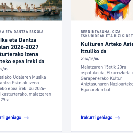
tea
Udal administrazioa
Iragarki ofizialen taula
Egutegi fiskala
KA ETA DANTZA ESKOLA
BERDINTASUNA, GIZA
ESKUBIDEAK ETA BIZIKIDE
ika eta Dantza
enda
Gardentasun ataria
Kulturen Arteko Ast
olan 2026-2027
itzuliko da
turterako izena
2026/05/04
eko epea ireki da
Maiatzaren 15etik 23ra
05/05
ospatuko da, Elkarrizketa 
stiako Udalaren Musika
Garapenerako Kultur
antza Eskolak izena
Aniztasunaren Nazioartek
ko epea ireki du 2026-
Egunarekin bat
ikasturterako, maiatzaren
 29ra
rri gehiago
Irakurri gehiago