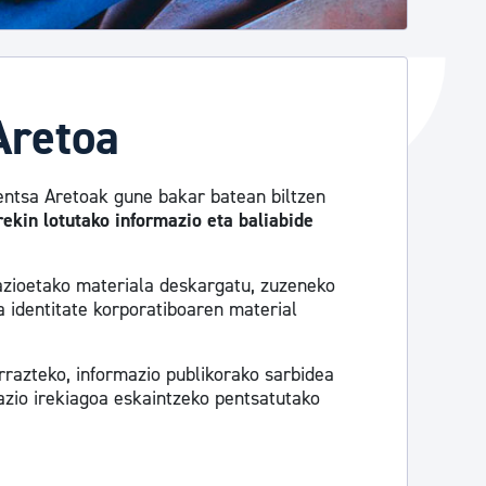
Aretoa
ntsa Aretoak gune bakar batean biltzen
ekin lotutako informazio eta baliabide
zioetako materiala deskargatu, zuzeneko
 identitate korporatiboaren material
razteko, informazio publikorako sarbidea
zio irekiagoa eskaintzeko pentsatutako