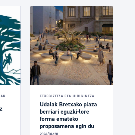
NAK
ETXEBIZITZA ETA HIRIGINTZA
Udalak Bretxako plaza
z
berriari eguzki-lore
forma emateko
proposamena egin du
2026/04/28