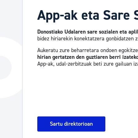
App-ak eta Sare 
Donostiako Udalaren sare sozialen eta apli
bidez hiriarekin konektatzera gonbidatzen z
Aukeratu zure beharretara ondoen egokitzen
hirian gertatzen den guztiaren berri izatek
App-ak, udal-zerbitzuak beti zure gailuan iz
Sartu direktorioan