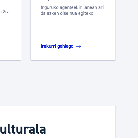
Inguruko agenteekin lanean ari
n 2ra
da azken diseinua egiteko
Irakurri gehiago
ulturala