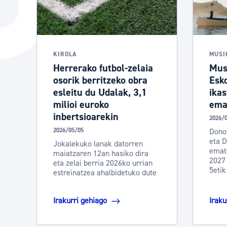
Hiria
Aktualita
Hiria orain
Albisteak
Hiria ezagutu
Abisuak
KIROLA
MUSI
Herrerako futbol-zelaia
Mus
Etorkizuneko hiria
Kultur ag
osorik berritzeko obra
Esk
esleitu du Udalak, 3,1
ikas
milioi euroko
emat
inbertsioarekin
2026/
2026/05/05
Dono
eta D
Jokalekuko lanak datorren
emate
maiatzaren 12an hasiko dira
2027 
eta zelai berria 2026ko urrian
5etik
estreinatzea ahalbidetuko dute
Irakurri gehiago
Iraku