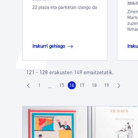
2026/
22 plaza eta parketan izango da
Zinem
Mark
zuze
filma
Irakurri gehiago
Iraku
121 - 128 erakusten 149 emaitzetatik.
1
15
16
17
18
19
...
Orrialdea
Orrialdea
Orrialdea
Orrialdea
Orrialdea
Orrialdea
Intermediate Pages Use TAB to navigate.