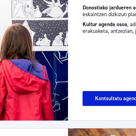
Donostiako jardueren 
eskaintzen dizkizun pla
Kultur agenda osoa
, ad
erakusketa, antzezlan, 
Kontsultatu agen