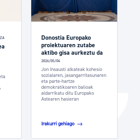
Izapideen katalogoa
Tramitaziorako laguntza
Donostia Europako
TZA
proiektuaren zutabe
ea
aktibo gisa aurkeztu da
2026/05/04
Jon Insausti alkateak kohesio
sozialaren, jasangarritasunaren
eta
eta parte-hartze
demokratikoaren balioak
o
aldarrikatu ditu Europako
Astearen hasieran
Irakurri gehiago