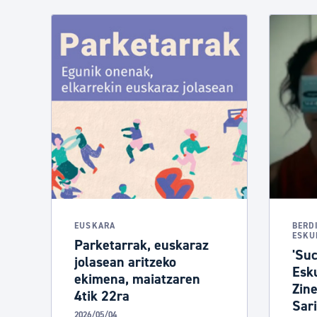
EUSKARA
BERD
ESKU
Parketarrak, euskaraz
'Suc
jolasean aritzeko
Esk
ekimena, maiatzaren
Zin
4tik 22ra
Sari
2026/05/04