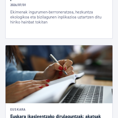
2026/07/01
Ekimenak ingurumen-berroneratzea, hezkuntza
ekologikoa eta bizilagunen inplikazioa uztartzen ditu
hiriko hainbat tokitan
EUSKARA
Euskara ikasleentzako dirulaguntzak: akatsak