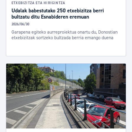
ETXEBIZITZA ETA HIRIGINTZA
Udalak babestutako 250 etxebizitza berri
bultzatu ditu Esnabideren eremuan
2026/06/30
Garapena egiteko aurreproiektua onartu du, Donostian
etxebizitzak sortzeko bultzada berria emango duena