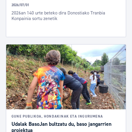
2026/07/01
2026an 140 urte beteko dira Donostiako Tranbia
Konpainia sortu zenetik
GUNE PUBLIKOA, HONDAKINAK ETA INGURUMENA
Udalak BasoJan bultzatu du, baso jangarrien
proiektua