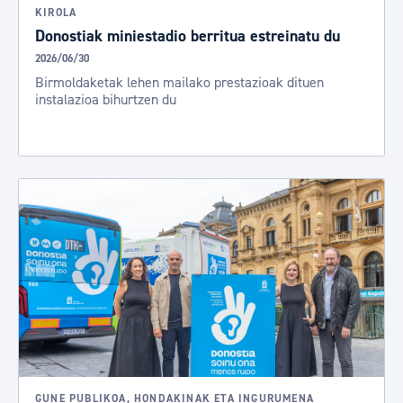
KIROLA
Donostiak miniestadio berritua estreinatu du
2026/06/30
Birmoldaketak lehen mailako prestazioak dituen
instalazioa bihurtzen du
GUNE PUBLIKOA, HONDAKINAK ETA INGURUMENA