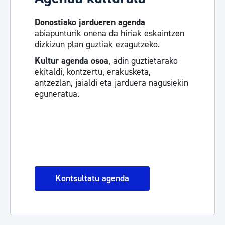
Donostiako jardueren agenda
abiapunturik onena da hiriak eskaintzen
dizkizun plan guztiak ezagutzeko.
Kultur agenda osoa
, adin guztietarako
ekitaldi, kontzertu, erakusketa,
antzezlan, jaialdi eta jarduera nagusiekin
eguneratua.
Kontsultatu agenda