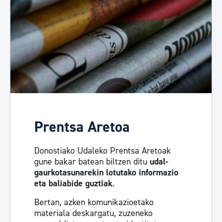
Prentsa Aretoa
Donostiako Udaleko Prentsa Aretoak
gune bakar batean biltzen ditu
udal-
gaurkotasunarekin lotutako informazio
eta baliabide guztiak
.
Bertan, azken komunikazioetako
materiala deskargatu, zuzeneko