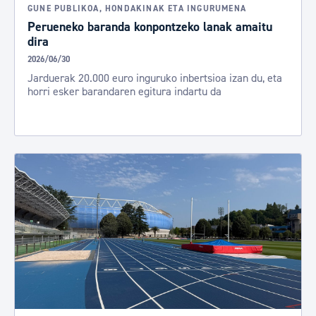
GUNE PUBLIKOA, HONDAKINAK ETA INGURUMENA
Perueneko baranda konpontzeko lanak amaitu
dira
2026/06/30
Jarduerak 20.000 euro inguruko inbertsioa izan du, eta
horri esker barandaren egitura indartu da