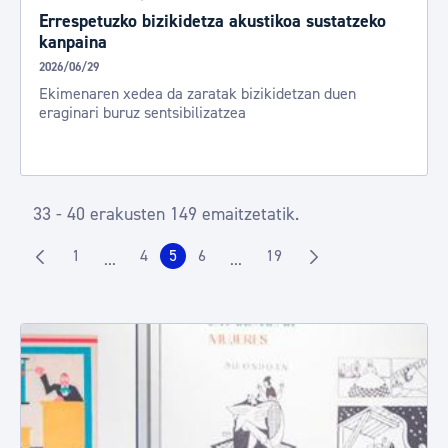
Errespetuzko bizikidetza akustikoa sustatzeko
kanpaina
2026/06/29
Ekimenaren xedea da zaratak bizikidetzan duen
eraginari buruz sentsibilizatzea
33 - 40 erakusten 149 emaitzetatik.
1
4
5
6
19
...
...
Orrialdea
Orrialdea
Orrialdea
Orrialdea
Orrialdea
Intermediate Pages Use TAB to navigate.
Intermediate Pages Use TAB to 