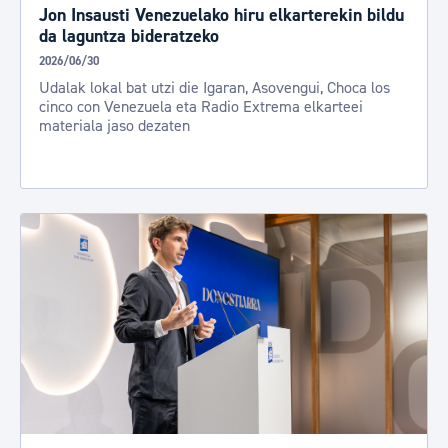
Jon Insausti Venezuelako hiru elkarterekin bildu
da laguntza bideratzeko
2026/06/30
Udalak lokal bat utzi die Igaran, Asovengui, Choca los
cinco con Venezuela eta Radio Extrema elkarteei
materiala jaso dezaten