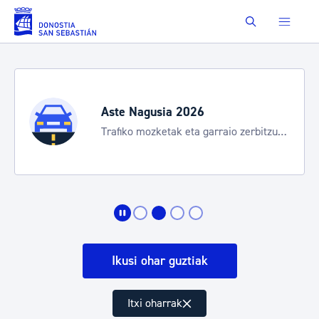
Eduki nagusira joan
Buscar
Aste Nagusia 2026
Trafiko mozketak eta garraio zerbitzu
bereziak
Ikusi ohar guztiak
Itxi oharrak