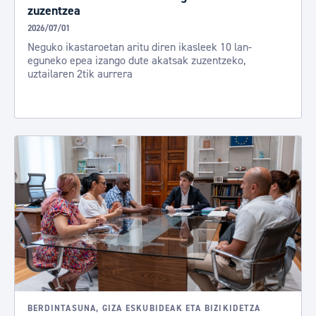
zuzentzea
2026/07/01
Neguko ikastaroetan aritu diren ikasleek 10 lan-
eguneko epea izango dute akatsak zuzentzeko,
uztailaren 2tik aurrera
BERDINTASUNA, GIZA ESKUBIDEAK ETA BIZIKIDETZA