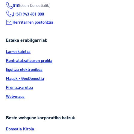
(doan Donostiatik)
010
(+34) 943 481 000
Herritarren postontzia
Esteka erabilgarriak
Lan-eskaintza
Kontratatzailearen profila
Egoitza elektronikoa
Mapak - GeoDonostia
Prentsa-aretoa
Web-mapa
Beste webgune korporatibo batzuk
Donostia Kirola