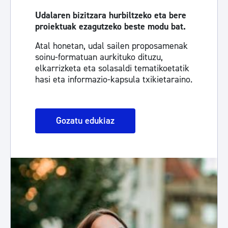
Udalaren bizitzara hurbiltzeko eta bere
proiektuak ezagutzeko beste modu bat.
Atal honetan, udal sailen proposamenak
soinu-formatuan aurkituko dituzu,
elkarrizketa eta solasaldi tematikoetatik
hasi eta informazio-kapsula txikietaraino.
Gozatu edukiaz