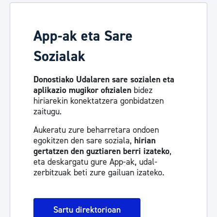
App-ak eta Sare
Sozialak
Donostiako Udalaren sare sozialen eta
aplikazio mugikor ofizialen
bidez
hiriarekin konektatzera gonbidatzen
zaitugu.
Aukeratu zure beharretara ondoen
egokitzen den sare soziala,
hirian
gertatzen den guztiaren berri izateko
,
eta deskargatu gure App-ak, udal-
zerbitzuak beti zure gailuan izateko.
Sartu direktorioan