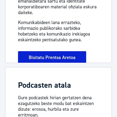
emanaldietara sartu eta identitate
korporatiboaren material ofiziala eskura
daiteke.
Komunikabideen lana errazteko,
informazio publikorako sarbidea
hobetzeko eta komunikazio irekiagoa
eskaintzeko pentsatutako gunea.
Bisitatu Prentsa Aretoa
Podcasten atala
Gure podcastek hirian gertatzen dena
ezagutzeko beste modu bat eskaintzen
dizute: erosoa, hurbila eta zure
erritmoan.