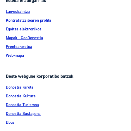
Esteka erabilgarriak
Lan-eskaintza
Kontratatzailearen profila
Egoitza elektronikoa
Mapak - GeoDonostia
Prentsa-aretoa
Web-mapa
Beste webgune korporatibo batzuk
Donostia Kirola
Donostia Kultura
Donostia Turismoa
Donostia Sustapena
Dbus