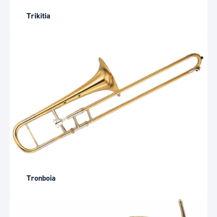
Trikitia
Tronboia