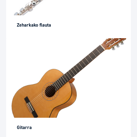
Zeharkako flauta
Gitarra