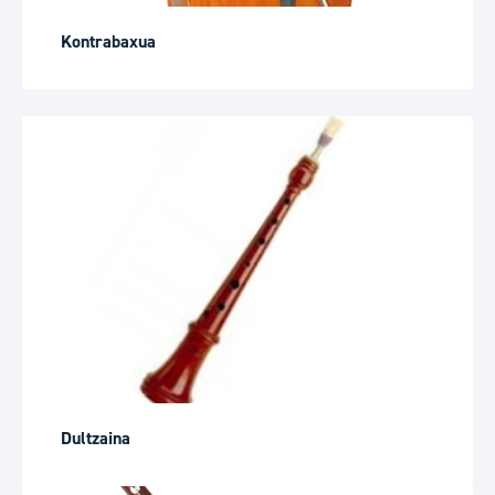
Kontrabaxua
Dultzaina