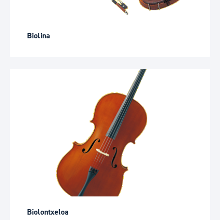
Biolina
Biolontxeloa