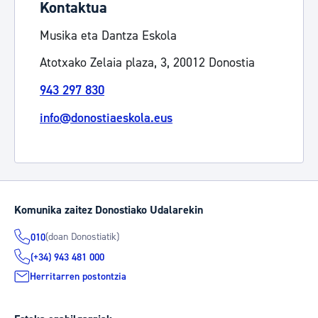
Kontaktua
Musika eta Dantza Eskola
Atotxako Zelaia plaza, 3, 20012 Donostia
943 297 830
info@donostiaeskola.eus
Komunika zaitez Donostiako Udalarekin
(doan Donostiatik)
010
(+34) 943 481 000
Herritarren postontzia