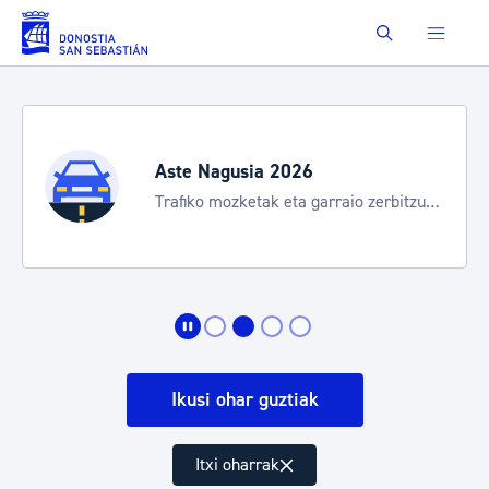
Eduki nagusira joan
Buscar
Aste Nagusia 2026
Trafiko mozketak eta garraio zerbitzu
bereziak
Ikusi ohar guztiak
Itxi oharrak