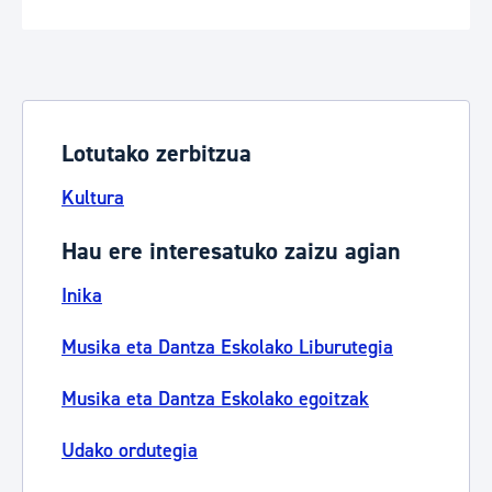
Lotutako zerbitzua
Kultura
Hau ere interesatuko zaizu agian
Inika
Musika eta Dantza Eskolako Liburutegia
Musika eta Dantza Eskolako egoitzak
Udako ordutegia